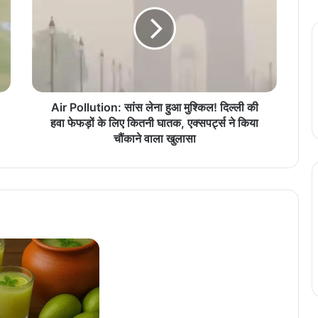
r
P
o
l
l
u
t
i
Air Pollution: सांस लेना हुआ मुश्किल! दिल्ली की
o
हवा फेफड़ों के लिए कितनी घातक, एक्सपर्ट्स ने किया
n
चौंकाने वाला खुलासा
:
सां
स
ले
ना
हु
आ
मु
श्कि
ल
!
दि