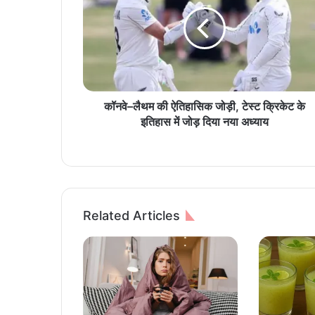
वे
–
लै
थ
म
की
ऐ
ति
कॉनवे–लैथम की ऐतिहासिक जोड़ी, टेस्ट क्रिकेट के
हा
इतिहास में जोड़ दिया नया अध्याय
सि
क
जो
ड़ी
,
टे
Related Articles
स्ट
क्रि
के
ट
के
इ
ति