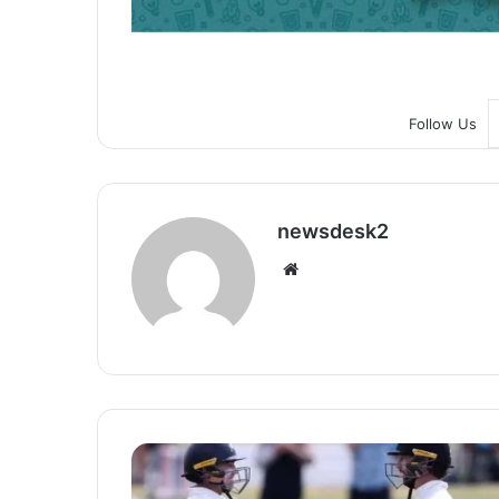
Follow Us
newsdesk2
We
bsi
te
कॉ
न