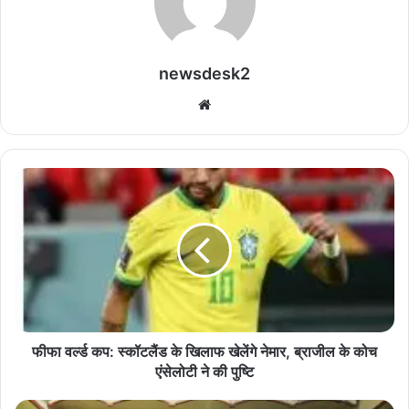
newsdesk2
We
bsi
te
फी
फा
व
र्ल्ड
क
प
:
स्कॉ
ट
लैं
फीफा वर्ल्ड कप: स्कॉटलैंड के खिलाफ खेलेंगे नेमार, ब्राजील के कोच
ड
एंसेलोटी ने की पुष्टि
के
खि
अं