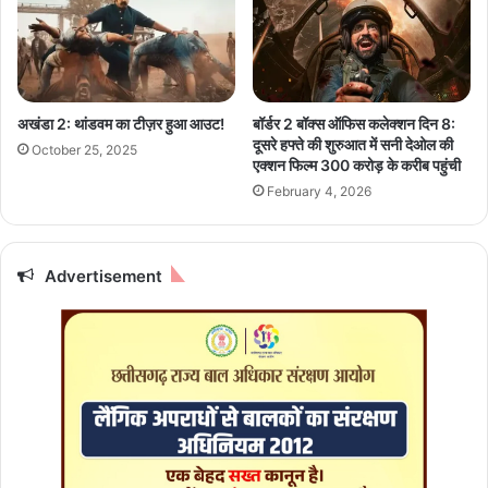
ग
फा
ढ़
द
के
र्स
कृ
डे
षि
प
अखंडा 2: थांडवम का टीज़र हुआ आउट!
बॉर्डर 2 बॉक्स ऑफिस कलेक्शन दिन 8:
वि
र
दूसरे हफ्ते की शुरुआत में सनी देओल की
October 25, 2025
का
नी
एक्शन फिल्म 300 करोड़ के करीब पहुंची
स
ल
February 4, 2026
मॉ
भ
ड
ट्ट
ल
स
का
मे
Advertisement
अ
त
ध्य
त
य
मा
न
म
क
टी
र
वी
ने
सि
प
ता
हुं
रों