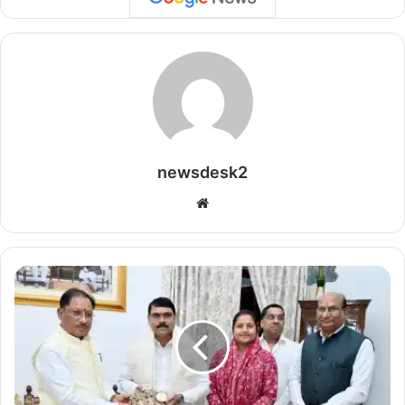
newsdesk2
We
bsi
te
कि
सा
न
हि
तै
षी
नी