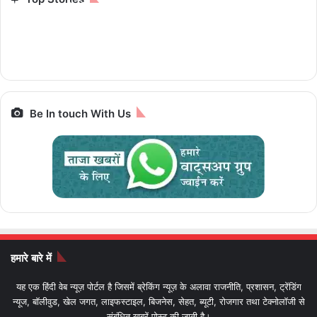
12 हजार से भी कम, 8GB
25,000 में ट्रेन से 7
चलेगी 10 पैसे प्रति
iPhone से Pixel तक
रैम और 5G सपोर्ट के साथ
ज्योतिर्लिंग यात्रा, जानें पूरा
किलोमीटर e-Luna
स्मार्टफोन पर बेस्ट डील्स,
पैकेज और किराया IRCTC
Prime,सस्ती इलेक्ट्रिक
आज आखिरी मौका
Bharat Gaurav
बाइक
Be In touch With Us
हमारे बारे में
यह एक हिंदी वेब न्यूज़ पोर्टल है जिसमें ब्रेकिंग न्यूज़ के अलावा राजनीति, प्रशासन, ट्रेंडिंग
न्यूज, बॉलीवुड, खेल जगत, लाइफस्टाइल, बिजनेस, सेहत, ब्यूटी, रोजगार तथा टेक्नोलॉजी से
संबंधित खबरें पोस्ट की जाती है।