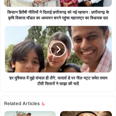
ति
यों
ने
किसान हितैषी नीतियों ने दिलाई छत्तीसगढ़ को नई पहचान : छत्तीसगढ़ के
दि
कृषि विकास मॉडल का अध्ययन करने पहुंचा महाराष्ट्र का विधायक दल
ला
ई
'
छ
ह
त्ती
र
स
मु
ग
श्कि
ढ़
ल
को
में
न
मु
ई
झे
प
सं
'हर मुश्किल में मुझे संभाल ही लेंगे', फादर्स डे पर नील भट्ट समेत तमाम
ह
भा
टीवी सितारों ने साझा की यादें
चा
ल
न
ही
:
लें
Related Articles
छ
गे
त्ती
'
स
,