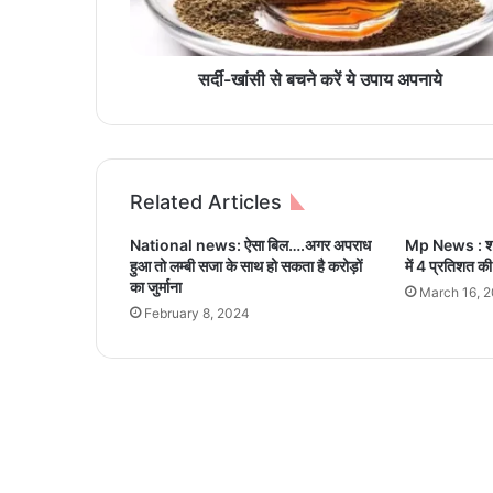
ब
च
ने
क
सर्दी-खांसी से बचने करें ये उपाय अपनाये
रें
ये
उ
पा
य
Related Articles
अ
प
National news: ऐसा बिल….अगर अपराध
Mp News : शासक
ना
हुआ तो लम्बी सजा के साथ हो सकता है करोड़ों
में 4 प्रतिशत की व
ये
का जुर्माना
March 16, 
February 8, 2024