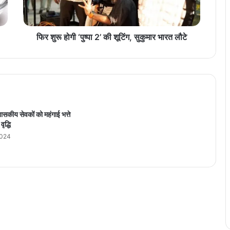
‘
पु
ष्पा
2
फिर शुरू होगी ‘पुष्पा 2’ की शूटिंग, सुकुमार भारत लौटे
’
की
शू
टिं
ग
,
सु
ीय सेवकों को महंगाई भत्ते
कु
ृद्धि
मा
2024
र
भा
र
त
लौ
टे