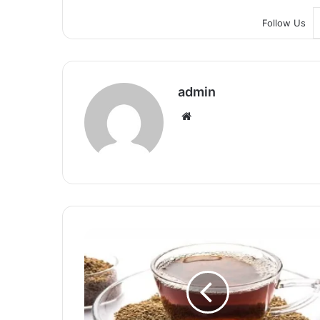
Follow Us
admin
We
bsi
te
स
र्दी
-
खां
सी
से