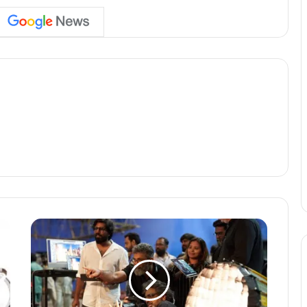
फि
र
शु
रू
हो
गी