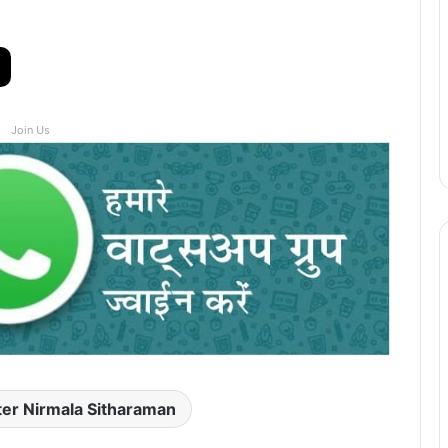
Join Us
ter Nirmala Sitharaman