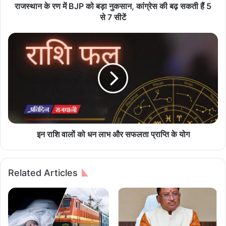
J
राजस्थान के रण में BJP को बड़ा नुकसान, कांग्रेस की बढ़ सकती हैं 5
P
से 7 सीटें
को
ब
इ
ड़ा
न
नु
रा
क
शि
सा
वा
न
लों
,
को
कां
ध
ग्रे
न
स
ला
इन राशि वालों को धन लाभ और सफलता प्राप्ति के योग
की
भ
ब
औ
ढ़
र
Related Articles
स
स
क
फ
ती
ल
हैं
ता
5
प्रा