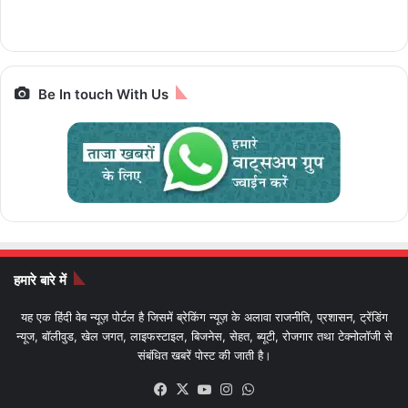
पैकेज और किराया IRCTC
Prime,सस्ती इलेक्ट्रिक
आज आखिरी मौका
Bharat Gaurav
बाइक
Be In touch With Us
हमारे बारे में
यह एक हिंदी वेब न्यूज़ पोर्टल है जिसमें ब्रेकिंग न्यूज़ के अलावा राजनीति, प्रशासन, ट्रेंडिंग
न्यूज, बॉलीवुड, खेल जगत, लाइफस्टाइल, बिजनेस, सेहत, ब्यूटी, रोजगार तथा टेक्नोलॉजी से
संबंधित खबरें पोस्ट की जाती है।
Facebook
X
YouTube
Instagram
WhatsApp