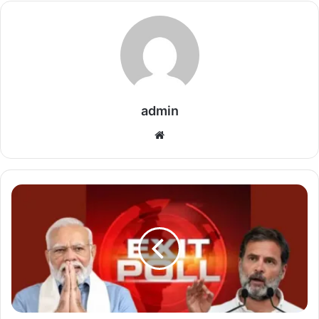
admin
We
bsi
te
रा
ज
स्था
न
के
र
ण
में
B