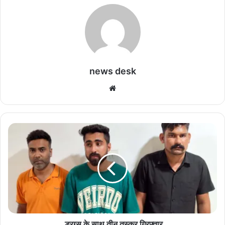
news desk
We
bsi
te
ड्र
ग्स
के
सा
थ
ती
न
त
स्क
ड्रग्स के साथ तीन तस्कर गिरफ्तार