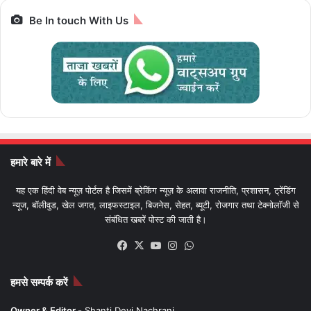
Be In touch With Us
हमारे बारे में
यह एक हिंदी वेब न्यूज़ पोर्टल है जिसमें ब्रेकिंग न्यूज़ के अलावा राजनीति, प्रशासन, ट्रेंडिंग
न्यूज, बॉलीवुड, खेल जगत, लाइफस्टाइल, बिजनेस, सेहत, ब्यूटी, रोजगार तथा टेक्नोलॉजी से
संबंधित खबरें पोस्ट की जाती है।
Facebook
X
YouTube
Instagram
WhatsApp
हमसे सम्पर्क करें
Owner & Editor -
Shanti Devi Nachrani