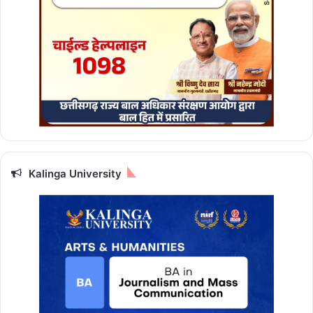
चा
व
का
र्य
जा
री
Kalinga University