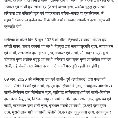
साथी, खरगोन द्वारा निमाड़ी गायन, लायक राम एवं साथी, उत्तराखंड द्वारा तांदी नृत्य,
गजाधर एवं साथी द्वारा सोनभद्र (उ.प्र) करमा नृत्य, अशोक गुड्डू एवं साथी,
हरियाणा द्वारा पनिहारी नृत्य एवं चन्द्रमाधव बारिक-भोपाल के पुनर्संयोजन: में
महाबली छत्रसाल बुन्देल केसरी के जीवन और अवदान आधारित नृत्य-नाट्य की
प्रस्तुति होगी।
महोत्सव के तीसरे दिन 8 जून 2026 को शीला त्रिपाठी एवं साथी, भोपाल द्वारा
बघेली गायन, रोसन देबबर्मा एवं साथी, त्रिपुरा द्वारा मोसाकसुरमनि नृत्य, लायक राम
एवं साथी, उत्तराखंड द्वारा हारुल नृत्य, गजाधर एवं साथी, सोनभद्र (उप्र) द्वारा
डोमकच नृत्य अशोक गुड्डू एवं साथी, हरियाणा द्वारा घूमर नृत्य एवं संगीता शर्मा एवं
साथी, नई दिल्ली द्वारा शिप्रा नृत्य-नाटिका की प्रस्तुति पहली बार होगी।
09 जून, 2026 को सम्प्रिया पूजा एवं साथी- दुर्ग (छत्तीसगढ़) द्वारा पण्डवानी
गायन, रोसेन देबबर्मा एवं साथी, त्रिपुरा द्वारा होजागिरि नृत्य, नन्दाकुमार क्षेत्रीय एवं
साथी-सिक्किम द्वारा सिंग्गीछाम नृत्य, जुलियट लालियंटलुआंगी एवं साथी-मिजोरम
द्वारा चेराव बैम्बू नृत्य, निरंजन साहू एवं साथी-उड़ीसा द्वारा रणपा नृत्य, डूगरचंद एवं
साथी, राजस्थान द्वारा आंगी नृत्य, बृजभान मरावी एवं साथी, (उ.प्र) द्वारा झूमर
नृत्य, मुरारी लाल भार्वे एवं साथी, डिंडोरी (म.प्र) द्वारा गुदुमबाजा नृत्य, उदय कुमार