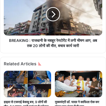
R
न
E
औ
A
र
K
स्व
I
च्छ
N
प
G
र्या
:
व
रा
BREAKING : राजधानी के मशहूर रेस्टोरेंट में लगी भीषण आग, अब
र
ज
तक 20 लोगों की मौत, बचाव कार्य जारी
ण
धा
का
नी
स
के
Related Articles
श
म
क्त
श
मा
हू
ध्य
र
म
रे
स्टो
रें
ट
हाइवा से टकराई बेकाबू बस, 9 लोगों की
मुख्यमंत्री डॉ. यादव ने काफिला रोक कर
में