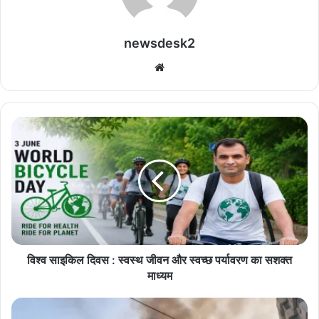
newsdesk2
We
bsi
te
वि
श्व
सा
इ
कि
ल
दि
व
स
:
विश्व साइकिल दिवस : स्वस्थ जीवन और स्वच्छ पर्यावरण का सशक्त
स्व
माध्यम
स्थ
जी
B
व