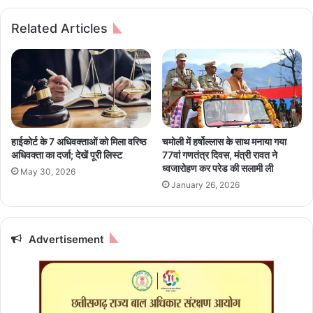
दी
में
शु
स्वा
Related Articles
भ
स्थ्य
का
सु
म
वि
ना
धा
एँ
ओं
के
वि
स्ता
हाईकोर्ट के 7 अधिवक्ताओं को मिला वरिष्ठ
चमोली में हर्षोल्लास के साथ मनाया गया
र
अधिवक्ता का दर्जा; देखें पूरी लिस्ट
77वां गणतंत्र दिवस, मंत्री रावत ने
प
ध्वजारोहण कर परेड की सलामी ली
May 30, 2026
र
January 26, 2026
स्वा
स्थ्य
मं
त्री
Advertisement
श्या
म
बि
हा
री