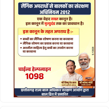
जा
य
स
वा
ल
का
ज
ता
या
आ
भा
र