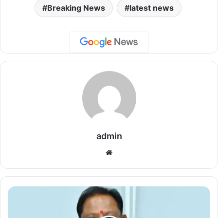
Breaking News
latest news
admin
We
bsi
te
मु
ख्य
मं