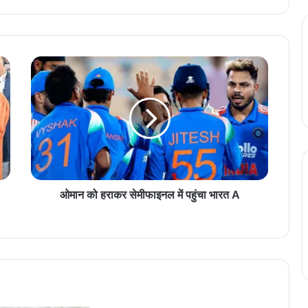
ओ
मा
न
को
ह
रा
क
र
से
मी
ओमान को हराकर सेमीफाइनल में पहुंचा भारत A
फा
इ
न
ल
में
प
हुं