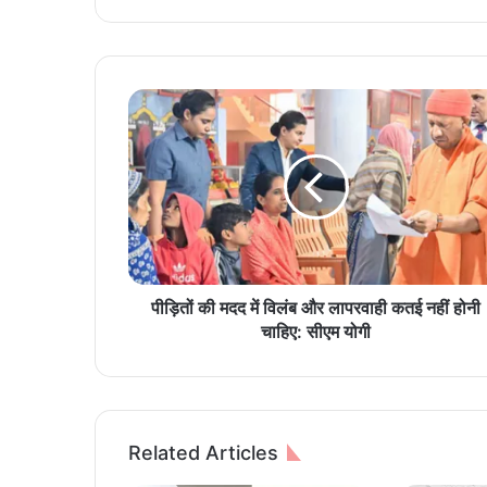
पी
ड़ि
तों
की
म
द
द
में
वि
लं
पीड़ितों की मदद में विलंब और लापरवाही कतई नहीं होनी
ब
चाहिए: सीएम योगी
औ
र
ला
प
र
Related Articles
वा