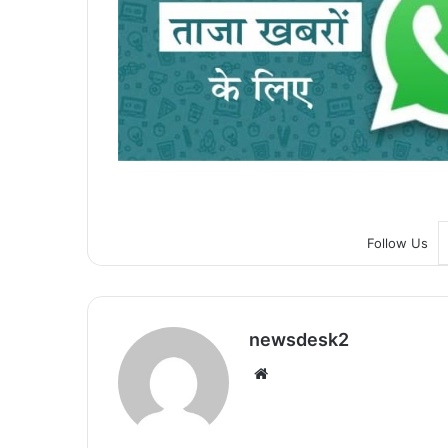
Follow Us
newsdesk2
We
bsi
te