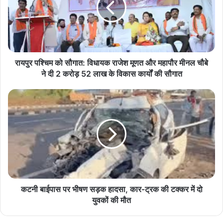
प
श्चि
म
को
सौ
गा
रायपुर पश्चिम को सौगात: विधायक राजेश मूणत और महापौर मीनल चौबे
त
ने दी 2 करोड़ 52 लाख के विकास कार्यों की सौगात
:
वि
क
धा
ट
य
नी
क
बा
रा
ई
जे
पा
श
स
मू
प
ण
र
त
भी
कटनी बाईपास पर भीषण सड़क हादसा, कार-ट्रक की टक्कर में दो
औ
ष
युवकों की मौत
र
ण
म
स