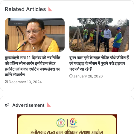
हा
ड़
Related Articles
पौ
क
र
हा
मी
द
न
सा
ल
,
चौ
का
बे
र
ने
-
मुख्यमंत्री साय 11 दिसंबर काे नवनिर्मित
वुमन फार ट्री के तहत रोपित पौधे जीवित हैँ
दी
ट्र
को वर्किंग स्पेस आरंभ इनोवेशन सेंटर
एवं पतझड़ के मौसम में पुराने पत्ते झड़कर
2
क
इनोवेट एवं बाक्स स्पोर्टस काम्पलेक्स का
नए पत्ते आ रहे हैँ
क
की
करेंगे लोकार्पण
January 28, 2026
रो
ट
December 10, 2024
ड़
क्क
5
र
2
में
ला
Advertisement
दो
ख
यु
के
व
वि
कों
का
की