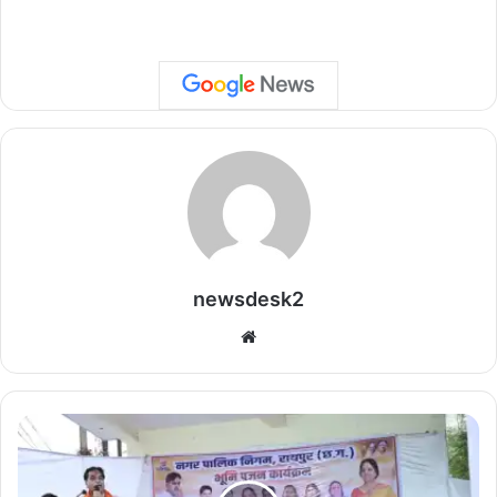
newsdesk2
We
bsi
te
रा
य
पु
र