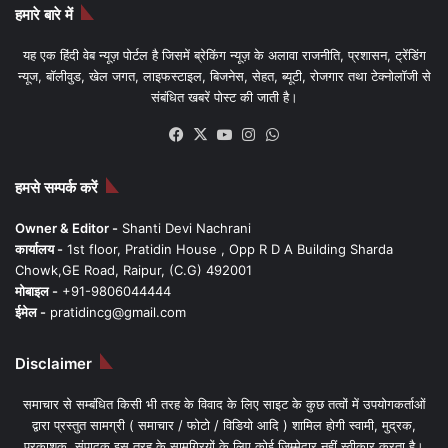
हमारे बारे में
यह एक हिंदी वेब न्यूज़ पोर्टल है जिसमें ब्रेकिंग न्यूज़ के अलावा राजनीति, प्रशासन, ट्रेंडिंग
न्यूज, बॉलीवुड, खेल जगत, लाइफस्टाइल, बिजनेस, सेहत, ब्यूटी, रोजगार तथा टेक्नोलॉजी से
संबंधित खबरें पोस्ट की जाती है।
Facebook
X
YouTube
Instagram
WhatsApp
हमसे सम्पर्क करें
Owner & Editor -
Shanti Devi Nachrani
कार्यालय -
1st floor, Pratidin House , Opp R D A Building Sharda
Chowk,GE Road, Raipur, (C.G) 492001
मोबाइल -
+91-9806044444
ईमेल -
pratidincg@gmail.com
Disclaimer
समाचार से सम्बंधित किसी भी तरह के विवाद के लिए साइट के कुछ तत्वों में उपयोगकर्ताओं
द्वारा प्रस्तुत सामग्री ( समाचार / फोटो / विडियो आदि ) शामिल होगी स्वामी, मुद्रक,
प्रकाशक, संपादक इस तरह के सामग्रियों के लिए कोई ज़िम्मेदार नहीं स्वीकार करता है।