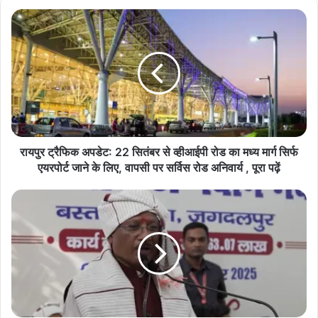
रा
य
पु
र
ट्रै
फि
क
अ
प
डे
रायपुर ट्रैफिक अपडेट: 22 सितंबर से व्हीआईपी रोड का मध्य मार्ग सिर्फ
ट
एयरपोर्ट जाने के लिए, वापसी पर सर्विस रोड अनिवार्य , पूरा पढ़ें
:
2
ज
2
ग
सि
द
तं
ल
ब
पु
र
र
से
में
व्ही
धु
आ
र