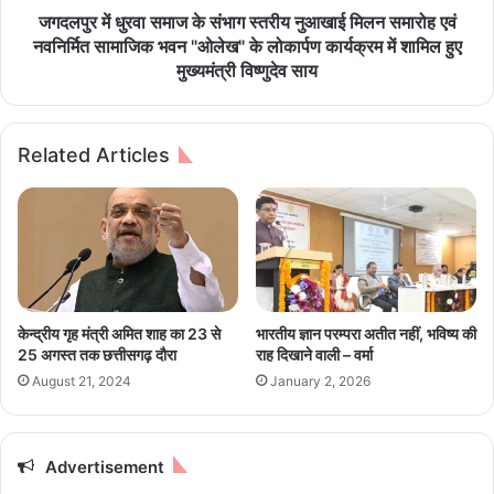
ई
वा
जगदलपुर में धुरवा समाज के संभाग स्तरीय नुआखाई मिलन समारोह एवं
पी
स
नवनिर्मित सामाजिक भवन "ओलेख" के लोकार्पण कार्यक्रम में शामिल हुए
रो
मा
मुख्यमंत्री विष्णुदेव साय
ड
ज
का
के
म
सं
Related Articles
ध्य
भा
मा
ग
र्ग
स्त
सि
री
र्फ
य
ए
नु
य
आ
र
खा
केन्द्रीय गृह मंत्री अमित शाह का 23 से
भारतीय ज्ञान परम्परा अतीत नहीं, भविष्य की
पो
ई
25 अगस्‍त तक छत्तीसगढ़ दाैरा
राह दिखाने वाली – वर्मा
र्ट
मि
August 21, 2024
January 2, 2026
जा
ल
ने
न
के
स
लि
मा
Advertisement
ए
रो