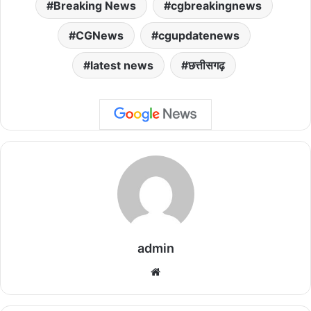
Breaking News
cgbreakingnews
CGNews
cgupdatenews
latest news
छत्तीसगढ़
admin
We
bsi
te