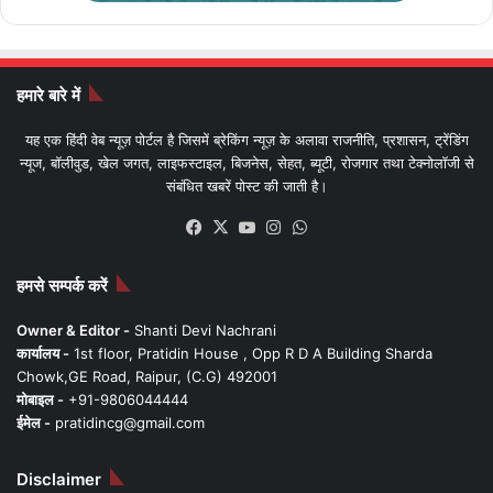
हमारे बारे में
यह एक हिंदी वेब न्यूज़ पोर्टल है जिसमें ब्रेकिंग न्यूज़ के अलावा राजनीति, प्रशासन, ट्रेंडिंग
न्यूज, बॉलीवुड, खेल जगत, लाइफस्टाइल, बिजनेस, सेहत, ब्यूटी, रोजगार तथा टेक्नोलॉजी से
संबंधित खबरें पोस्ट की जाती है।
Facebook
X
YouTube
Instagram
WhatsApp
हमसे सम्पर्क करें
Owner & Editor -
Shanti Devi Nachrani
कार्यालय -
1st floor, Pratidin House , Opp R D A Building Sharda
Chowk,GE Road, Raipur, (C.G) 492001
मोबाइल -
+91-9806044444
ईमेल -
pratidincg@gmail.com
Disclaimer