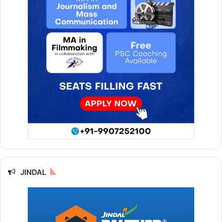
सा
य
JINDAL