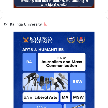
लो
का
र्प
ण
का
Kalinga University
र्य
क्र
म
में
शा
मि
ल
हु
ए
मु
ख्य
मं
त्री
वि
ष्णु
दे
व