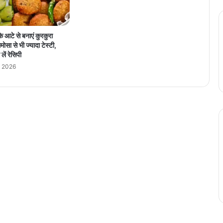
लि
त
जै
आटे से बनाएं कुरकुरा
सिं
मोसा से भी ज्यादा टेस्टी,
घ
ें रेसिपी
ने
, 2026
की
स
क्रि
य
भा
गी
दा
री