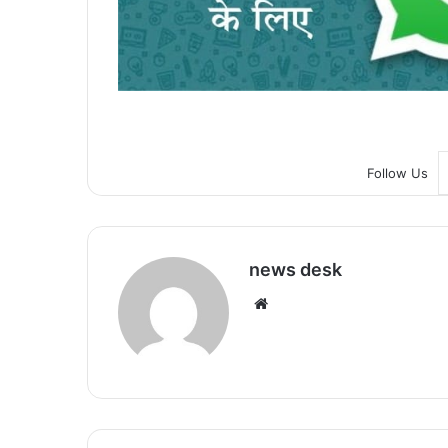
Follow Us
news desk
We
bsi
te