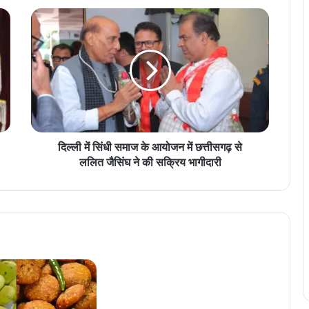
दि
ल्ली
में
सिं
धी
स
मा
ज
के
आ
दिल्ली में सिंधी समाज के आयोजन में छत्तीसगढ़ से
यो
ललित जैसिंघ ने की सक्रिय भागीदारी
ज
न
में
छ
त्ती
स
ग
ढ़
से
ल