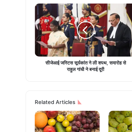
सी
जे
आ
ई
ज
स्टि
स
सू
र्य
कां
सीजेआई जस्टिस सूर्यकांत ने ली शपथ, समारोह से
त
राहुल गांधी ने बनाई दूरी
ने
ली
श
प
थ
Related Articles
,
स
मा
रो
ह