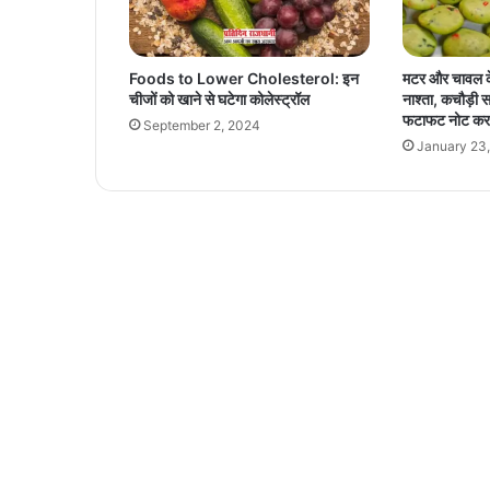
से
रा
हु
Foods to Lower Cholesterol: इन
मटर और चावल के 
ल
चीजों को खाने से घटेगा कोलेस्ट्रॉल
नाश्ता, कचौड़ी स
गां
फटाफट नोट कर ल
September 2, 2024
धी
January 23
ने
ब
ना
ई
दू
री