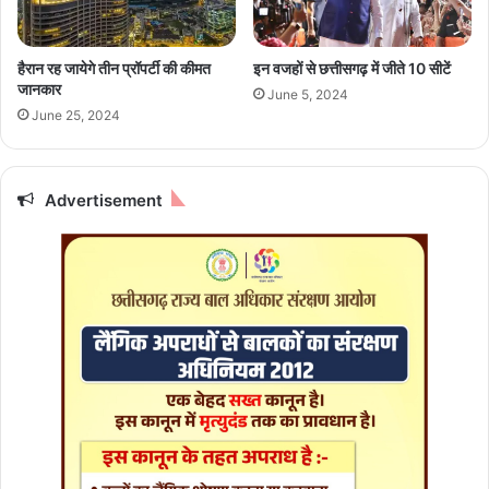
गा
ले
घ
क्ट
र
र
हैरान रह जायेगे तीन प्रॉपर्टी की कीमत
इन वजहों से छत्तीसगढ़ में जीते 10 सीटें
ब
जानकार
June 5, 2024
ने
June 25, 2024
शि
क्ष
क
औ
Advertisement
र
ब
च्चों
को
ब
ता
या
-
प
रि
मा
प