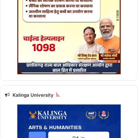
औ
र
क्षे
त्र
फ
ल
का
सू
त्र
Kalinga University