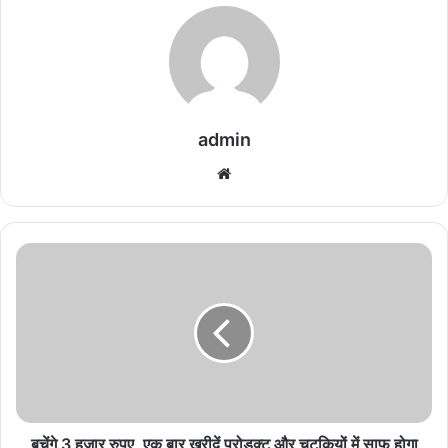
admin
We
bsi
te
ब
चें
गे
3
ह
जा
र
रु
प
ए
बचेंगे 3 हजार रुपए, एक बार खरीदें प्रोडक्ट और चुटकियों में साफ होगा