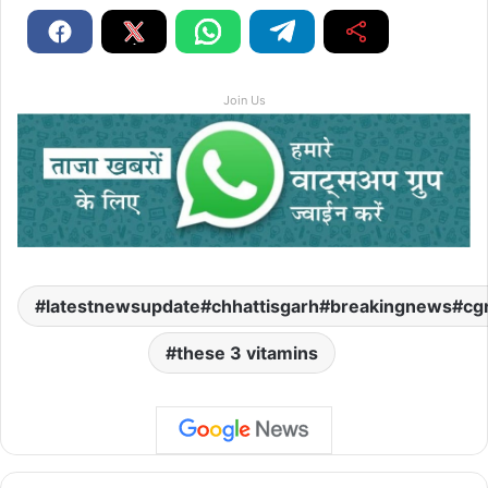
Join Us
latestnewsupdate#chhattisgarh#breakingnews#cg
these 3 vitamins