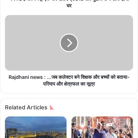
,
घर
ए
क
R
बा
a
र
j
ख
d
री
h
दें
a
प्रो
n
ड
i
क्ट
n
औ
e
Rajdhani news : ...जब कलेक्टर बने शिक्षक और बच्चों को बताया-
र
w
परिमाप और क्षेत्रफल का सूत्र
चु
s
ट
:
कि
.
Related Articles
यों
.
में
.
सा
ज
फ
ब
हो
क