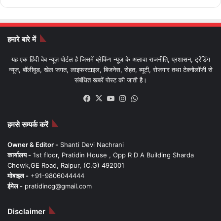
हमारे बारे में
यह एक हिंदी वेब न्यूज़ पोर्टल है जिसमें ब्रेकिंग न्यूज़ के अलावा राजनीति, प्रशासन, ट्रेंडिंग
न्यूज, बॉलीवुड, खेल जगत, लाइफस्टाइल, बिजनेस, सेहत, ब्यूटी, रोजगार तथा टेक्नोलॉजी से
संबंधित खबरें पोस्ट की जाती है।
Facebook
X
YouTube
Instagram
WhatsApp
हमसे सम्पर्क करें
Owner & Editor -
Shanti Devi Nachrani
कार्यालय -
1st floor, Pratidin House , Opp R D A Building Sharda
Chowk,GE Road, Raipur, (C.G) 492001
मोबाइल -
+91-9806044444
ईमेल -
pratidincg@gmail.com
Disclaimer