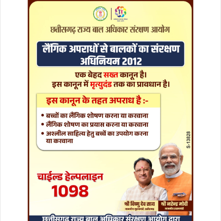
की
ता
री
खें
ब
ढ़ीं