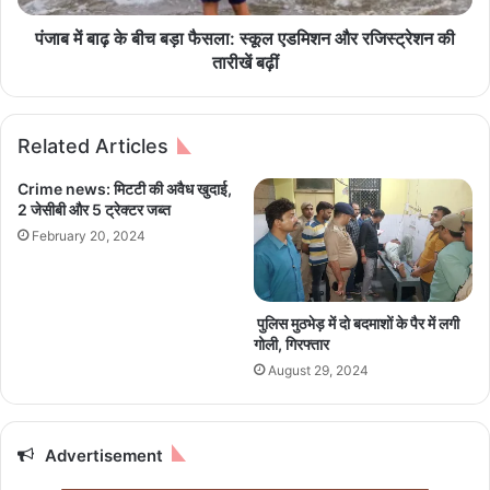
र
च
ने
ब
पंजाब में बाढ़ के बीच बड़ा फैसला: स्कूल एडमिशन और रजिस्ट्रेशन की
वा
ड़ा
तारीखें बढ़ीं
ले
फै
आ
स
रो
ला
Related Articles
पी
:
गि
स्कू
Crime news: मिटटी की अवैध खुदाई,
र
ल
2 जेसीबी और 5 ट्रेक्टर जब्त
फ्ता
ए
February 20, 2024
र
ड
मि
श
न
पुलिस मुठभेड़ में दाे बदमाशों के पैर में लगी
औ
गोली, गिरफ्तार
र
August 29, 2024
र
जि
स्ट्रे
श
Advertisement
न