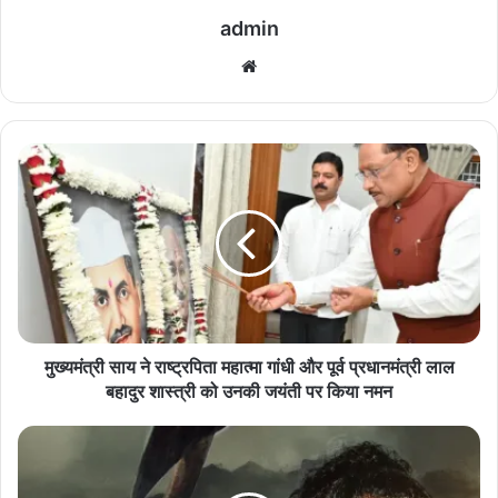
admin
We
bsi
te
मु
ख्य
मं
त्री
सा
य
ने
रा
ष्ट्र
पि
मुख्यमंत्री साय ने राष्ट्रपिता महात्मा गांधी और पूर्व प्रधानमंत्री लाल
ता
बहादुर शास्त्री को उनकी जयंती पर किया नमन
म
हा
"
त्मा
कां
गां
ता