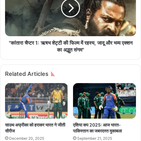
धी
रा
औ
चै
र
प्ट
पू
र
र्व
1
प्र
:
धा
ऋ
"कांतारा चैप्टर 1: ऋषभ शेट्टी की फिल्म में रहस्य, जादू और भव्य एक्शन
न
ष
का अद्भुत संगम"
मं
भ
त्री
शे
ला
ट्टी
Related Articles
ल
की
ब
फि
हा
ल्म
दु
में
र
र
शा
ह
स्त्री
स्य
को
,
साउथ अफ्रीका को हराकर भारत ने जीती
एशिया कप 2025: आज भारत-
उ
जा
सीरीज
पाकिस्तान का जबरदस्त मुकाबला
न
दू
December 20, 2025
September 21, 2025
की