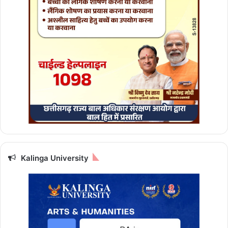
पा
,
खू
ब
हो
गा
ध
न
ला
भ
,
प
ढ़ें
आ
ज
Kalinga University
का
रा
शि
फ
ल