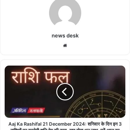
news desk
We
bsi
te
A
a
j
K
a
R
a
s
h
i
Aaj Ka Rashifal 21 December 2024: शनिवार के दिन इन 3
f