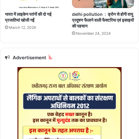
के
र
दि
त
भारत में लाइकेन पतंगों की दो नई
delhi pollution : ड्रोन से होगी वायु
न
औ
प्रजातियां खोजी गईं
प्रदूषण फैलाने वाली फैक्टरिया एवं इकाइयों
इ
र
की पहचान
March 12, 2026
न
नी
November 24, 2024
3
ल
रा
गि
शि
री
यों
ज
Advertisement
प
हा
र
ज
ब
र
से
गी
श
नि
दे
व
की
कृ