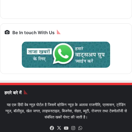
पैकेज और किराया IRCTC
Prime,सस्ती इलेक्ट्रिक
आज आखिरी मौका
Bharat Gaurav
बाइक
Be In touch With Us
हमारे बारे में
यह एक हिंदी वेब न्यूज़ पोर्टल है जिसमें ब्रेकिंग न्यूज़ के अलावा राजनीति, प्रशासन, ट्रेंडिंग
न्यूज, बॉलीवुड, खेल जगत, लाइफस्टाइल, बिजनेस, सेहत, ब्यूटी, रोजगार तथा टेक्नोलॉजी से
संबंधित खबरें पोस्ट की जाती है।
Facebook
X
YouTube
Instagram
WhatsApp