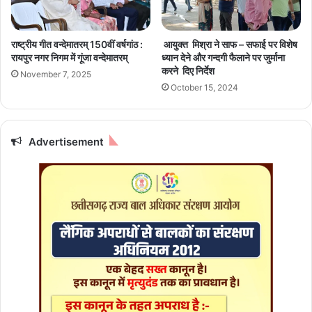
डि
आ
या
रो
के
पी
राष्ट्रीय गीत वन्देमातरम् 150वीं वर्षगांठ :
आयुक्त मिश्रा ने साफ – सफाई पर विशेष
लि
गि
रायपुर नगर निगम में गूंजा वन्देमातरम्
ध्यान देने और गन्दगी फैलाने पर जुर्माना
ए
र
करने दिए निर्देश
November 7, 2025
ही
फ्ता
October 15, 2024
न
र
हीं
,
बी
Advertisement
सी
सी
आ
ई
के
लि
ए
भी
ता
ली