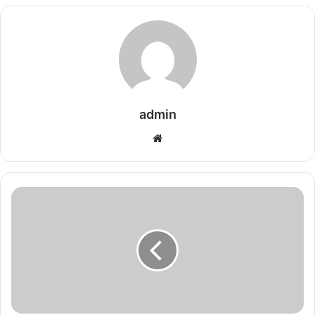
admin
We
bsi
te
S
p
o
r
t
s
n
e
w