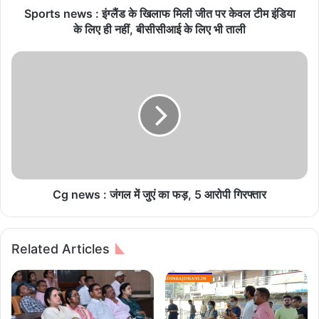
s
Sports news : इंग्लैंड के खिलाफ मिली जीत पर केवल टीम इंडिया
:
के लिए ही नहीं, बीसीसीआई के लिए भी ताली
इं
ग्लैं
C
ड
g
के
n
खि
e
ला
w
फ
s
मि
:
ली
जं
जी
ग
त
ल
Cg news : जंगल में जुएं का फड़, 5 आरोपी गिरफ्तार
प
में
र
जु
के
एं
Related Articles
व
का
ल
फ
टी
ड़
म
,
इं
5