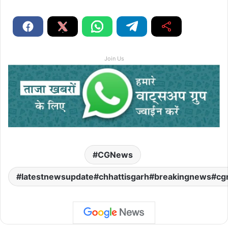
Join Us
CGNews
latestnewsupdate#chhattisgarh#breakingnews#cg