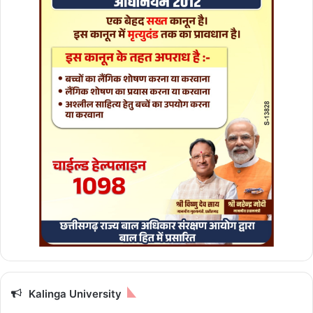
रि
स
र
Kalinga University