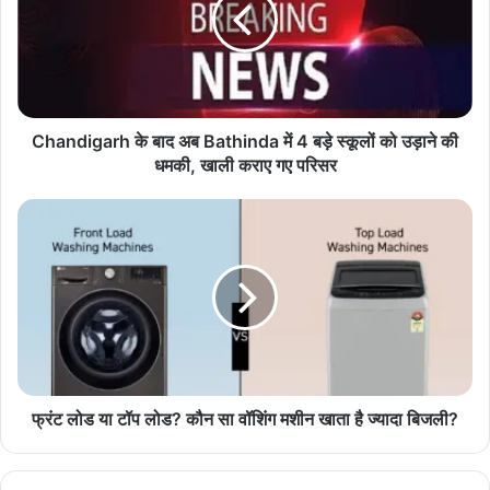
n
d
i
g
a
r
h
Chandigarh के बाद अब Bathinda में 4 बड़े स्कूलों को उड़ाने की
के
धमकी, खाली कराए गए परिसर
बा
द
फ्रं
अ
ट
ब
लो
B
ड
a
या
t
टॉ
h
प
i
लो
n
ड
d
?
फ्रंट लोड या टॉप लोड? कौन सा वॉशिंग मशीन खाता है ज्यादा बिजली?
a
कौ
में
न
4
सा