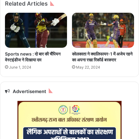
Related Articles
ब
वॉ
ड़े
शिं
स्कू
ग
लों
म
को
शी
उ
न
ड़ा
खा
ने
ता
Sports news : दो बार की चैंपियन
कोलकाता ने क्वालिफायर-1 में अजेय रहने
की
है
वेस्टइंडीज ने दिखाया दम
का अपना रखा रिकॉर्ड बरकरार
ध
ज्या
June 1, 2024
May 22, 2024
म
दा
की
बि
,
ज
खा
ली
Advertisement
ली
?
क
रा
ए
ग
ए
प