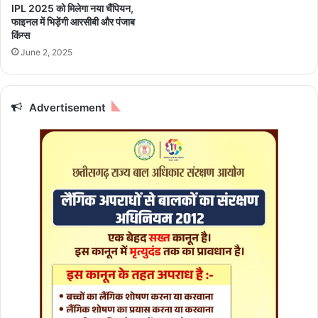
मु
IPL 2025 को मिलेगा नया चैंपियन,
न्हा
ख्य
फाइनल में भिड़ेंगी आरसीबी और पंजाब
प
किंग्स
री
June 2, 2025
क्षा
जू
न
2
Advertisement
0
2
6
की
स
म
य
-
सा
रि
णी
जा
री