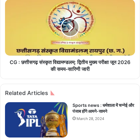
थ
C
का
G
म
:
क
छ
र
त्ती
स
स
क
ग
ते
ढ़
हैं
सं
अ
स्कृ
CG : छत्तीसगढ़ संस्कृत विद्यामण्डलम्: द्वितीय मुख्य परीक्षा जून 2026
ज
त
की समय-सारिणी जारी
य
वि
दे
द्या
व
म
Related Articles
ग
ण्ड
न
ल
Sports news : धर्मशाला में चन्नेई और
-
म्
पंजाब होंगे आमने-सामने
अ
:
March 28, 2024
नु
द्वि
भ
ती
व
य
सि