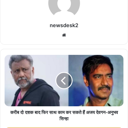
newsdesk2
We
bsi
te
क
री
ब
दो
द
श
क
बा
द
फि
करीब दो दशक बाद फिर साथ काम कर सकते हैं अजय देवगन-अनुभव
र
सिन्हा
सा