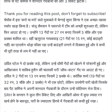
तरफ से पैट कमिंस ने शानदार गेंदबाजी की और 3 विकेट झटके।
Thank you for reading this post, don't forget to subscribe!
चेपॉक में इस ‘करो या मरो’ वाले मुकाबले में चेन्नई सुपर किंग्स ने एक अच्छा-खासा
स्कोर खड़ा किया है। संजू सैमसन ने पावरप्ले में टीम को अच्छी शुरुआत दी, लेकिन
फिर आउट हो गए। उन्होंने 13 गेंदों पर 27 रन बनाए जिसमें 5 चौके और एक
छक्का शामिल था। वहीं ऋतुराज गायकवाड़ (21 गेंदों पर 15 रन, कोई बाउंड्री
नहीं) का प्रदर्शन थोड़ा फीका रहा उन्हें बाउंड्री लगाने में दिक्कत हुई और वे कभी
भी पूरी तरह से लय में नहीं आ पाए।
उर्विल पटेल ने दो छक्के जड़े, लेकिन उन्हें धीमी गेंदों को खेलने में परेशानी हुई और
आखिरकार वे साकिब हुसैन की चालाकी भरी ‘ऑफ-कटर’ गेंद पर आउट हो गए।
उर्विल ने 2 गेंदों पर 13 रन बनाए जिसमें 2 छक्के थे। कार्तिक शर्मा (19 गेंदों पर
32 रन, 3 चौके और 2 छक्के) ने भी एक छोटी, लेकिन उपयोगी पारी खेली जिसके
बाद पैट कमिंस ने अपनी शानदार गेंदबाजी के दौरान उन्हें पवेलियन भेज दिया।
SRH के कप्तान ने कुल तीन विकेट लिए और आखिरी ओवर में कुछ ज़्यादा रन
खर्च होने के बावजूद, पारी के ज़्यादातर हिस्से में गेंदबाज़ी को कसी हुई रखा।