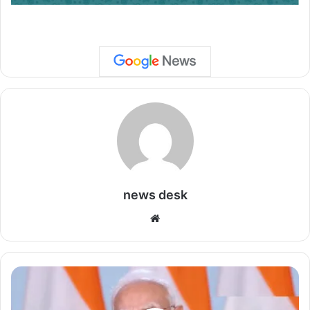
news desk
We
bsi
te
भा
र
त