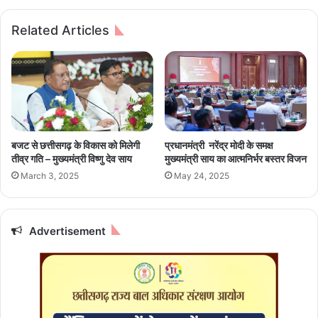
म
त्रों
मो
के
Related Articles
दी
शी
ने
घ्र
कि
सं
या
चा
अ
ल
ना
न
व
के
र
लि
बजट से छत्तीसगढ़ के विकास को मिलेगी
प्रधानमंत्री नरेंद्र मोदी के समक्ष
ण
ए
तीव्र गति – मुख्यमंत्री विष्णु देव साय
मुख्यमंत्री साय का आत्मनिर्भर बस्तर विजन
कें
March 3, 2025
May 24, 2025
द्र
स
र
का
Advertisement
र
ने
दि
ए
नि
र्दे