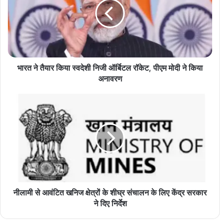
ने
तै
या
र
कि
या
स्व
भारत ने तैयार किया स्वदेशी निजी ऑर्बिटल रॉकेट, पीएम मोदी ने किया
दे
अनावरण
शी
नि
नी
जी
ला
ऑ
मी
र्बि
से
ट
आ
ल
वं
रॉ
टि
के
त
ट
ख
,
नि
नीलामी से आवंटित खनिज क्षेत्रों के शीघ्र संचालन के लिए केंद्र सरकार
पी
ज
ने दिए निर्देश
ए
क्षे