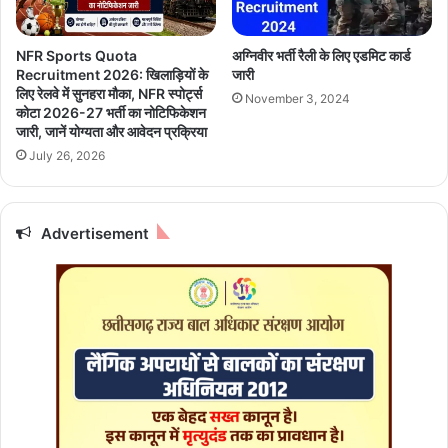
2
आ
5
ज
कं
2
NFR Sports Quota
अग्निवीर भर्ती रैली के लिए एडमिट कार्ड
प
6
Recruitment 2026: खिलाड़ियों के
जारी
नि
म
लिए रेलवे में सुनहरा मौका, NFR स्पोर्ट्स
November 3, 2024
यों
ई
कोटा 2026-27 भर्ती का नोटिफिकेशन
ने
को
जारी, जानें योग्यता और आवेदन प्रक्रिया
दि
कै
July 26, 2026
ए
सा
रो
र
ज
हे
Advertisement
गा
गा
र
स
के
भी
अ
रा
व
शि
स
यों
र
के
लि
ए
दि
न