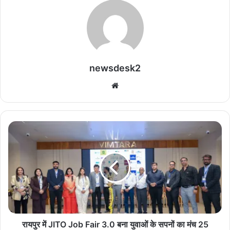
newsdesk2
We
bsi
te
रा
य
पु
र
में
J
I
T
O
J
रायपुर में JITO Job Fair 3.0 बना युवाओं के सपनों का मंच 25