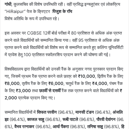
गांधी
, कुलसचिव की विशेष उपस्थिति रही। वहीं प्रसिद्ध इन्फ्लुएंसर एवं लोकप्रिय
“HiRaipur” पेज के क्रिएटर
पिजुश
के
रॉय
विशेष अतिथि के रूप में उपस्थित रहे।
इस अवसर पर CGBSE 12वीं बोर्ड परीक्षा में 80 प्रतिशत से अधिक अंक प्राप्त
करने वाले विद्यार्थियों को सम्मानित किया गया। वहीं 95 प्रतिशत से अधिक अंक
प्राप्त करने वाले विद्यार्थियों को विशेष रूप से सम्मानित करते हुए कलिंगा यूनिवर्सिटी
में प्रवेश हेतु 100 प्रतिशत स्कॉलरशिप प्रदान करने की घोषणा की गई।
विश्वविद्यालय द्वारा विद्यार्थियों को उनकी रैंक के अनुसार नगद पुरस्कार प्रदान किए
गए, जिसमें प्रथम रैंक प्राप्त करने वाले छात्र को
₹10,000
, द्वितीय रैंक के लिए
₹8,000
, तृतीय रैंक के लिए
₹6,000
, चतुर्थ रैंक के लिए
₹4,000
, पंचम रैंक
के लिए
₹3,000
तथा
छठवीं
से
दसवीं
रैंक तक प्राप्त करने वाले विद्यार्थियों को
₹
2,000
प्रत्येक प्रदान किए गए।
सम्मानित विद्यार्थियों में
सिफत
परवीन
(96.4%),
मानसी
टंडन
(96.4%),
अंजलि
झा
(96.4%),
काजल
साहू
(96.6%),
रूबी
पाटले
(96.6%),
पौरवी
देवांगन
(96.
6%),
वैभव
रत्नाकर
(96.6%),
आर्या
पैंकरा
(96.8%),
तनिषा
साहू
(96.8%),
हि