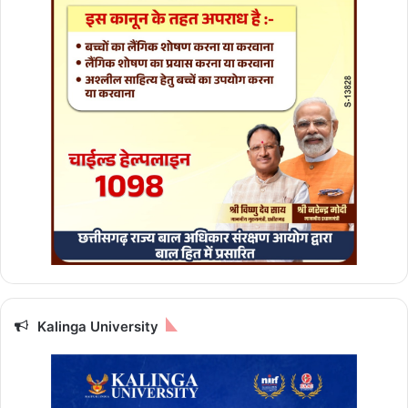
,
जा
ने
अ
प
ना
रा
शि
फ
ल
Kalinga University