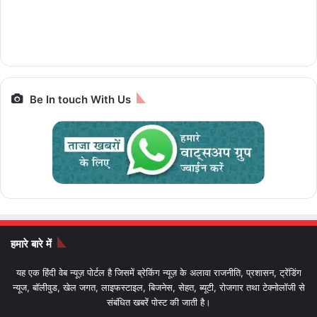
चलेगी 10 पैसे प्रति
iPhone से Pixel तक
रैम और 5G सपोर्ट के साथ
ज्योतिर्लिंग यात्रा, जानें पूरा
किलोमीटर e-Luna
स्मार्टफोन पर बेस्ट डील्स,
पैकेज और किराया IRCTC
Prime,सस्ती इलेक्ट्रिक
आज आखिरी मौका
Bharat Gaurav
बाइक
Be In touch With Us
हमारे बारे में
यह एक हिंदी वेब न्यूज़ पोर्टल है जिसमें ब्रेकिंग न्यूज़ के अलावा राजनीति, प्रशासन, ट्रेंडिंग
न्यूज, बॉलीवुड, खेल जगत, लाइफस्टाइल, बिजनेस, सेहत, ब्यूटी, रोजगार तथा टेक्नोलॉजी से
संबंधित खबरें पोस्ट की जाती है।