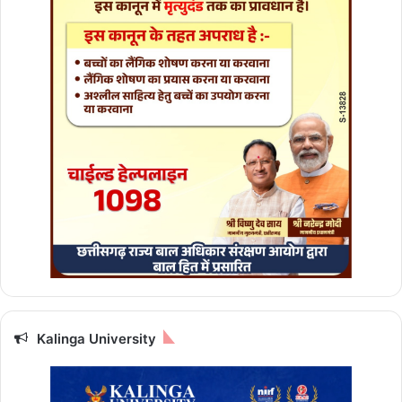
ले
गा
का
या
क
ल्प
Kalinga University