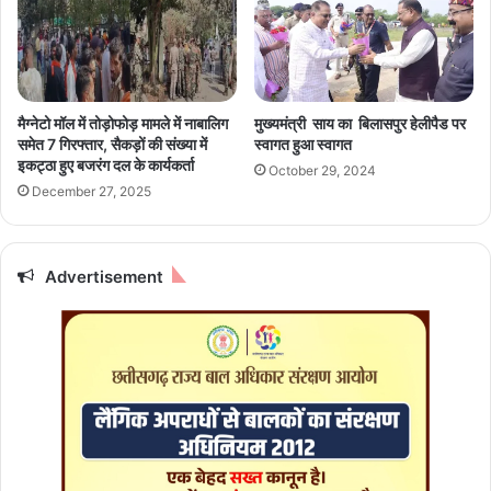
अ
ब्रि
भ्य
ज
र्थी
के
भी
नी
क
चे
मैग्नेटो मॉल में तोड़ोफोड़ मामले में नाबालिग
मुख्यमंत्री साय का बिलासपुर हेलीपैड पर
र
त
समेत 7 गिरफ्तार, सैकड़ों की संख्या में
स्वागत हुआ स्वागत
स
त्का
इकट्ठा हुए बजरंग दल के कार्यकर्ता
October 29, 2024
क
ल
December 27, 2025
ते
सु
है
धा
आ
रे
वे
ग
Advertisement
द
ए
न
हा
ला
त
,
ज
ल्द
ब
द