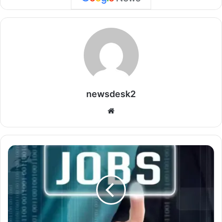
newsdesk2
We
bsi
te
C
G
J
O
B
अ
ल