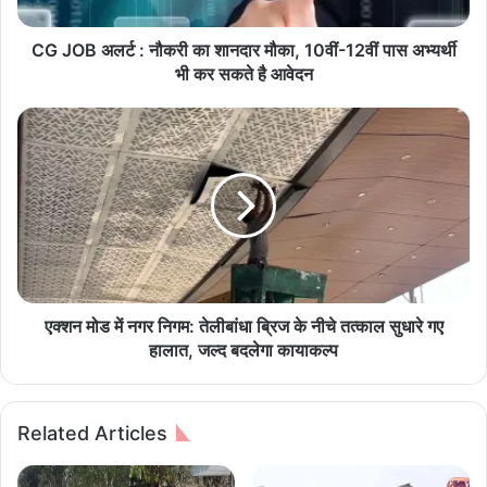
र्ट
:
नौ
CG JOB अलर्ट : नौकरी का शानदार मौका, 10वीं-12वीं पास अभ्यर्थी
क
भी कर सकते है आवेदन
री
का
ए
शा
क्श
न
न
दा
मो
र
ड
मौ
में
का
न
,
ग
1
र
0
नि
एक्शन मोड में नगर निगम: तेलीबांधा ब्रिज के नीचे तत्काल सुधारे गए
वीं
ग
हालात, जल्द बदलेगा कायाकल्प
-
म
1
:
2
ते
Related Articles
वीं
ली
पा
बां
स
धा