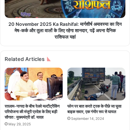
व
m
में
b
ख
e
ड़े
r
20 November 2025 Ka Rashifal: मार्गशीर्ष अमावस्या का दिन
ट्र
2
मेष-कर्क और तुला वालों के लिए रहेगा शानदार, पढ़ें अपना दैनिक
क
0
राशिफल यहां
से
2
ट
5
क
K
Related Articles
रा
a
ई
R
स्कॉ
a
र्पि
s
यो
h
,
i
5
f
यु
a
रतलाम-नागदा के बीच रेलवे मल्टीट्रैकिंग
फोन पर बात करते ट्रक के पीछे जा घुसा
व
l
परियोजना की मंजूरी प्रदेश के लिए बड़ी
बाइक सवार, एक गंभीर रूप से घायल
कों
:
सौगात : मुख्यमंत्री डॉ. यादव
September 14, 2024
की
मा
May 29, 2025
मौ
र्ग