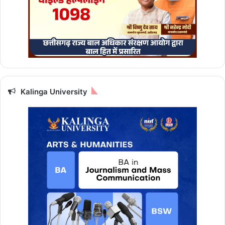
लि
ए
र
हे
गा
शा
न
दा
र
Kalinga University
,
प
ढ़ें
अ
प
ना
दै
नि
क
रा
शि
फ
ल