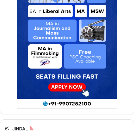
य
हां
JINDAL