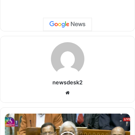
newsdesk2
We
bsi
te
दे
श
में