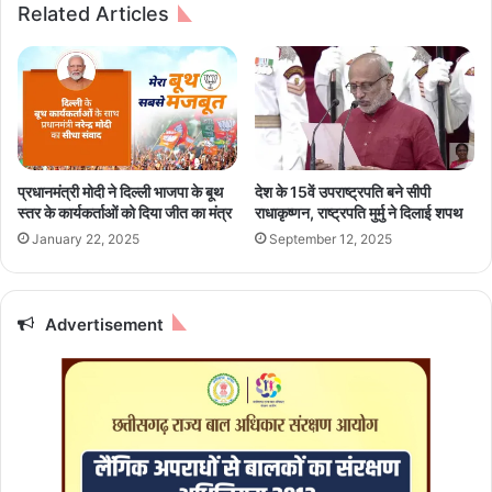
Related Articles
सी
द
ता
र
र
घ
म
टी
ण
,
रि
ट
र्न
प्रधानमंत्री मोदी ने दिल्ली भाजपा के बूथ
देश के 15वें उपराष्ट्रपति बने सीपी
सं
स्तर के कार्यकर्ताओं को दिया जीत का मंत्र
राधाकृष्णन, राष्ट्रपति मुर्मु ने दिलाई शपथ
शो
January 22, 2025
September 12, 2025
ध
न
के
लि
Advertisement
ए
दि
या
ग
या
अ
ति