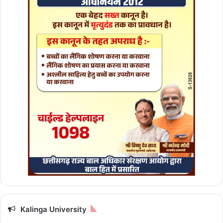
रि
क्त
स
म
य
Kalinga University