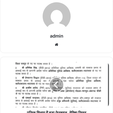
admin
We
bsi
te
पु
लि
स
वि
भा
ग
में
ब
ड़ा
फे
पुलिस विभाग में बड़ा फेरबदल, देखिए लिस्ट