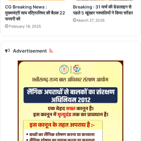
स्वा
CG Breaking News :
Breaking : 31 मार्च की डेडलाइन से
स्थ्य
मुख्यमंत्री साय मंत्रिपरिषद की बैठक 22
पहले 5 खूंखार नक्सलियों ने किया सरेंडर
जो
फरवरी को
March 27, 2026
खि
February 18, 2025
म
Advertisement