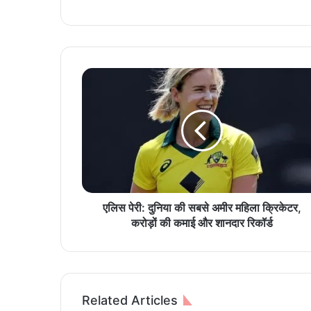
ए
लि
स
पे
री
:
दु
नि
या
की
एलिस पेरी: दुनिया की सबसे अमीर महिला क्रिकेटर,
स
करोड़ों की कमाई और शानदार रिकॉर्ड
ब
से
अ
मी
र
Related Articles
म