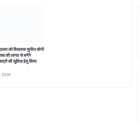
Y
e
z
d
i
बा
इ
द्यालय को विधायक सुनील सोनी
क
ख की लागत से बनेंगे
,
त्रों की सुविधा हेतु किया
कं
प
, 2026
नी
ने
दि
या
ब
ड़ा
अ
प
डे
ट