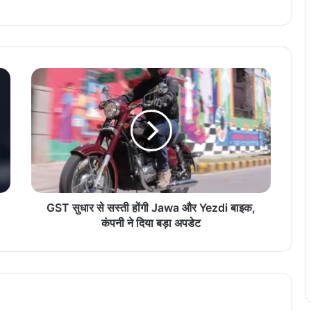
G
S
T
सु
धा
र
से
स
स्ती
हों
GST सुधार से सस्ती होंगी Jawa और Yezdi बाइक,
गी
कंपनी ने दिया बड़ा अपडेट
J
a
w
a
औ
र