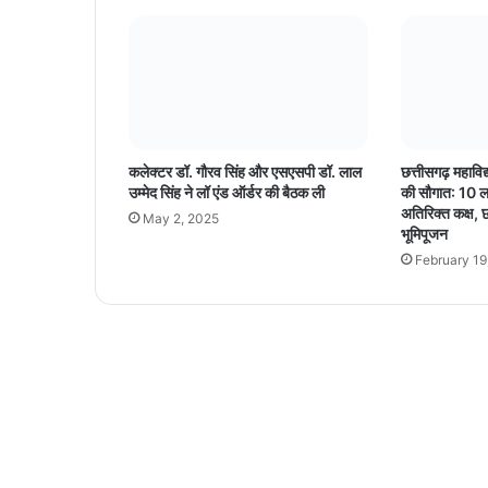
हि
ला
क्रि
के
ट
र
,
कलेक्टर डॉ. गौरव सिंह और एसएसपी डॉ. लाल
छत्तीसगढ़ महावि
क
उम्मेद सिंह ने लॉ एंड ऑर्डर की बैठक ली
की सौगात: 10 ला
रो
अतिरिक्त कक्ष, छा
May 2, 2025
ड़ों
भूमिपूजन
की
February 19
क
मा
ई
औ
र
शा
न
दा
र
रि