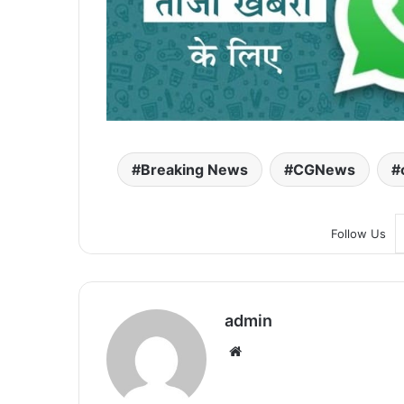
Breaking News
CGNews
Follow Us
admin
We
bsi
te