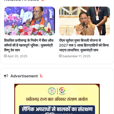
रे
र
में
वि
जा
धा
नें
य
.
क
.
पु
.
रं
द
विकसित छत्तीसगढ़ के निर्माण में चैंबर ऑफ
पीएम सूर्यघर मुफ्त बिजली योजना से
र
कॉमर्स की है महत्वपूर्ण भूमिका : मुख्यमंत्री
2027 तक 5 लाख हितग्राहियों को किया
मि
विष्णु देव साय
जाएगा लाभान्वित: मुख्यमंत्री साय
श्रा
April 20, 2025
September 11, 2025
बो
ले
—
शि
Advertisement
वि
र
में
आ
ए
स
भी