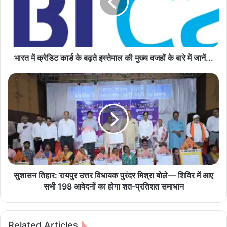
क्रे
डि
ट
का
र्ड
के
भारत में क्रेडिट कार्ड के बढ़ते इस्तेमाल की मुख्य वजहों के बारे में जानें...
ब
ढ़
सु
ते
शा
इ
स
स्ते
न
मा
ति
ल
हा
की
र
मु
:
ख्य
रा
व
य
सुशासन तिहार: रायपुर उत्तर विधायक पुरंदर मिश्रा बोले— शिविर में आए
ज
पु
सभी 198 आवेदनों का होगा शत-प्रतिशत समाधान
हों
र
के
उ
बा
त्त
Related Articles