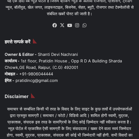
यह एक हिंदी वेब न्यूज़ पोर्टल है जिसमें ब्रेकिंग न्यूज़ के अलावा राजनीति, प्रशासन, ट्रेंडिंग
न्यूज, बॉलीवुड, खेल जगत, लाइफस्टाइल, बिजनेस, सेहत, ब्यूटी, रोजगार तथा टेक्नोलॉजी से
संबंधित खबरें पोस्ट की जाती है।
Facebook
X
YouTube
Instagram
WhatsApp
हमसे सम्पर्क करें
Owner & Editor -
Shanti Devi Nachrani
कार्यालय -
1st floor, Pratidin House , Opp R D A Building Sharda
Chowk,GE Road, Raipur, (C.G) 492001
मोबाइल -
+91-9806044444
ईमेल -
pratidincg@gmail.com
Disclaimer
समाचार से सम्बंधित किसी भी तरह के विवाद के लिए साइट के कुछ तत्वों में उपयोगकर्ताओं
द्वारा प्रस्तुत सामग्री ( समाचार / फोटो / विडियो आदि ) शामिल होगी स्वामी, मुद्रक,
प्रकाशक, संपादक इस तरह के सामग्रियों के लिए कोई ज़िम्मेदार नहीं स्वीकार करता है।
न्यूज़ पोर्टल में प्रकाशित ऐसी सामग्री के लिए संवाददाता / खबर देने वाला स्वयं जिम्मेदार
होगा, स्वामी, मुद्रक, प्रकाशक, संपादक की कोई भी जिम्मेदारी नहीं होगी. सभी विवादों का