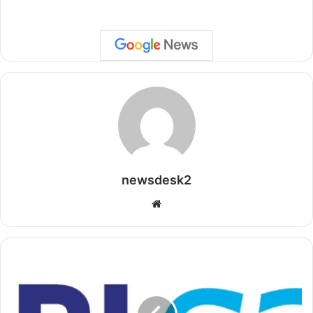
newsdesk2
We
bsi
te
भा
र
त
में