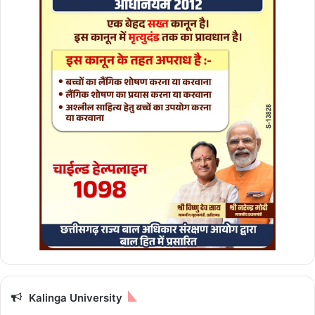
1
9
8
आ
वे
द
नों
का
हो
गा
श
त
-
प्र
ति
श
त
स
मा
धा
Kalinga University
न