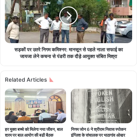
य
कों
पु
प
र
र
न
उ
ग
त
र
रे
पा
नि
लि
ग
सड़कों पर उतरे निगम कमिश्नर: मानसून से पहले नाला सफाई का
क
म
जायजा लेने कचना से पंडरी तक दौड़े आयुक्त संबित मिश्रा
नि
क
ग
मि
म
श्न
Related Articles
स
र
हि
:
त
मा
हि
न
त
सू
ग्रा
न
ही
से
मू
प
हर मुक्त बच्चे को मिलेगा नया जीवन, बाल
निगम जोन 6 ने श्रीराम निवास स्पोकन
ल
ह
श्रम पर बाल आयोग की बड़ी बैठक
इंग्लिश के संचालक पर भाठागांव ओव्हर