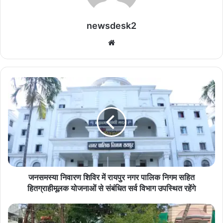
newsdesk2
We
bsi
te
ज
न
स
म
स्या
नि
वा
र
ण
शि
जनसमस्या निवारण शिविर में रायपुर नगर पालिक निगम सहित
वि
हितग्राहीमूलक योजनाओं से संबंधित सर्व विभाग उपस्थित रहेंगे
र
में
स
रा
ड़