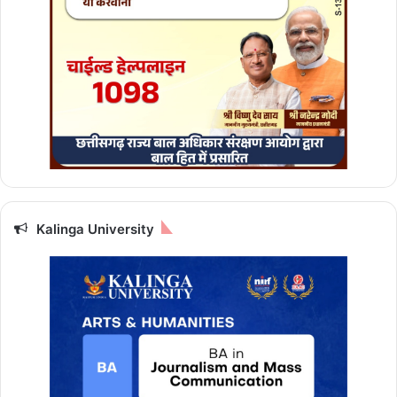
ड़े
आ
यु
क्त
सं
बि
त
मि
श्रा
Kalinga University