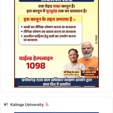
लि
न
की
खा
ल
ब
रा
म
द
,
2
सं
दि
ग्ध
गि
र
फ्ता
र
Kalinga University