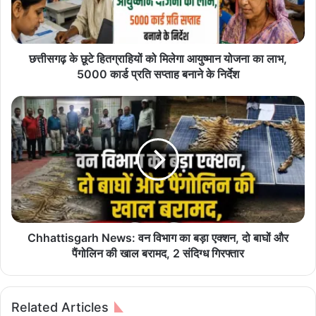
छू
टे
हि
त
छत्तीसगढ़ के छूटे हितग्राहियों को मिलेगा आयुष्मान योजना का लाभ,
ग्रा
5000 कार्ड प्रति सप्ताह बनाने के निर्देश
हि
यों
C
को
h
मि
h
ले
a
गा
t
आ
t
यु
i
ष्मा
s
न
g
यो
a
Chhattisgarh News: वन विभाग का बड़ा एक्शन, दो बाघों और
ज
r
पैंगोलिन की खाल बरामद, 2 संदिग्ध गिरफ्तार
ना
h
का
N
ला
e
Related Articles
भ
w