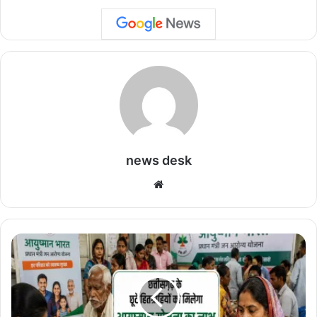
news desk
We
bsi
te
छ
त्ती
स
ग
ढ़
के