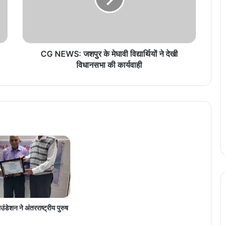
S
:
ज
श
पु
CG NEWS: जशपुर के मेघावी विद्यार्थियों ने देखी
र
विधानसभा की कार्यवाही
के
मे
घा
वी
वि
द्या
र्थि
यों
ने
दे
खी
वि
धा
ंडेशन ने अंतरराष्ट्रीय पुरुष
न
स