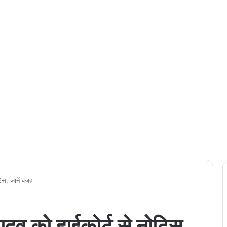
िस, जानें वजह
दव को हाईकोर्ट से नोटिस,