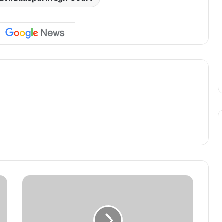
C
G
N
E
W