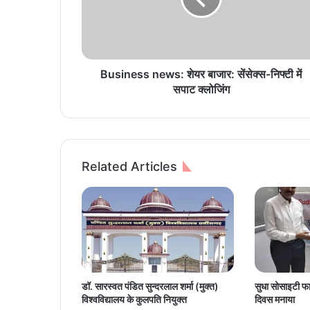
e
s
s
n
e
Business news: शेयर बाजार: सेंसेक्स-निफ्टी में
w
सपाट क्लोजिंग
s
:
शे
य
र
Related Articles
बा
जा
र
:
सें
से
क्स
-
डॉ. सारस्वत पंडित सुन्दरलाल शर्मा (मुक्त)
सुधा सोसाइटी फाउ
नि
विश्वविद्यालय के कुलपति नियुक्त
दिवस मनाया
फ्टी