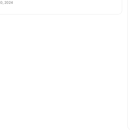
0, 2024
भा
की
का
र्य
वा
ही