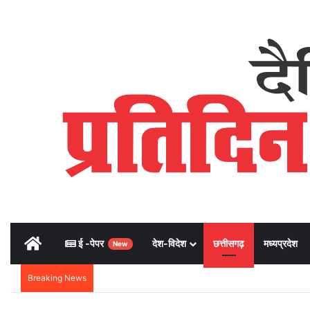
Home
ई -पेपर
देश-विदेश
छत्तीसगढ़
मध्यप्रदेश
New
Breaking News