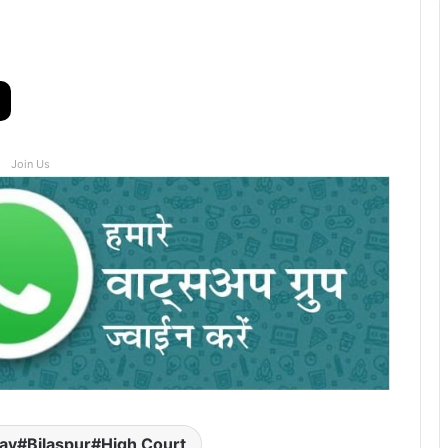
Join Us
av#Bilaspur#High Court