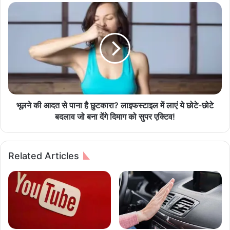
i
भू
f
ल
a
ने
l
की
:
आ
स्वा
द
ती
त
न
से
क्ष
पा
त्र
ना
भूलने की आदत से पाना है छुटकारा? लाइफस्टाइल में लाएं ये छोटे-छोटे
औ
है
बदलाव जो बना देंगे दिमाग को सुपर एक्टिव!
र
छु
मा
ट
स
का
Related Articles
शि
रा
व
?
रा
ला
त्रि
इ
प
फ
र
स्टा
ग्र
इ