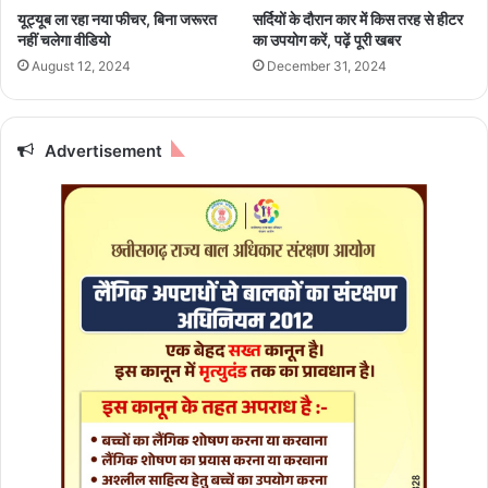
हों
ल
यूट्यूब ला रहा नया फीचर, बिना जरूरत
सर्दियों के दौरान कार में किस तरह से हीटर
का
में
नहीं चलेगा वीडियो
का उपयोग करें, पढ़ें पूरी खबर
प्र
ला
August 12, 2024
December 31, 2024
को
एं
प
ये
!
छो
क
टे
Advertisement
ई
-
रा
छो
शि
टे
यों
ब
को
द
छो
ला
टी
व
ग
जो
ल
ब
ती
ना
भी
दें
प
गे
ड़े
दि
गी
मा
भा