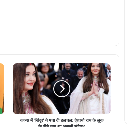
का
न्स
में
'
सिं
दू
र
'
ने
म
कान्स में 'सिंदूर' ने मचा दी हलचल: ऐश्वर्या राय के लुक
चा
के पीछे क्या था असली संदेश?