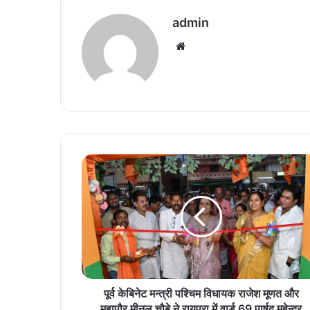
admin
We
bsi
te
पू
र्व
के
बि
ने
ट
म
न्त्री
प
श्चि
पूर्व केबिनेट मन्त्री पश्चिम विधायक राजेश मूणत और
म
महापौर मीनल चौबे ने रायपुरा में वार्ड 69 पार्षद महेन्द्र