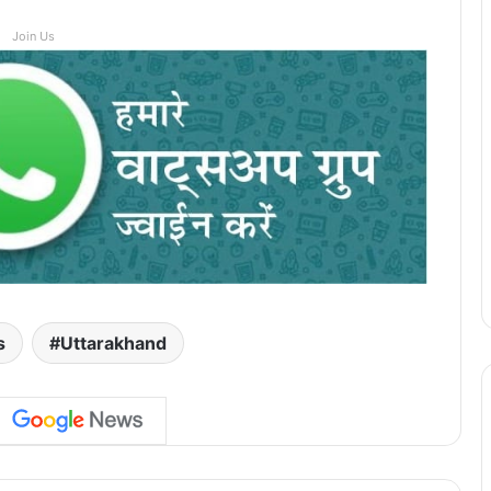
Join Us
s
Uttarakhand