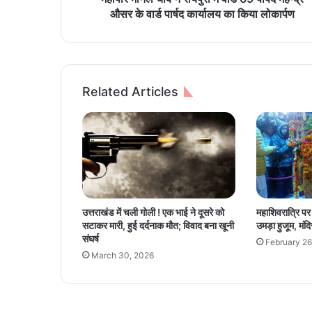
वि
औसर के वार्ड पार्षद कार्यालय का किया लोकार्पण
धा
य
क
रा
जे
Related Articles
श
मू
ण
त
औ
र
म
हा
उत्तराखंड में चली गोली ! एक भाई ने दूसरे को
महाशिवरात्रि पर उ
पौ
सटाकर मारी, हुई दर्दनाक मौत; विवाद बना खूनी
उमड़ा हुजूम, मंदिर
र
संघर्ष
February 26
मी
March 30, 2026
न
ल
चौ
बे