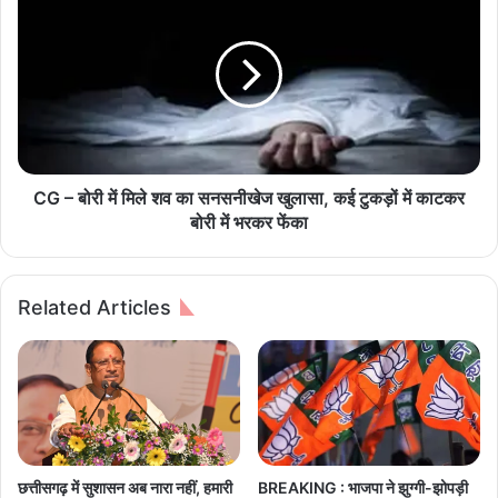
ल
G
ग
–
स
बो
ड़
री
क
में
हा
मि
द
ले
सों
श
में
व
CG – बोरी में मिले शव का सनसनीखेज खुलासा, कई टुकड़ों में काटकर
1
का
बोरी में भरकर फेंका
0
स
लो
न
गों
स
Related Articles
की
नी
मौ
खे
त
ज
,
खु
1
ला
1
सा
अ
,
न्य
क
छत्तीसगढ़ में सुशासन अब नारा नहीं, हमारी
BREAKING : भाजपा ने झुग्गी-झोपड़ी
लो