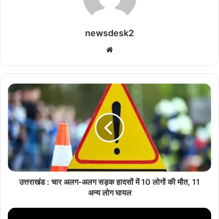
newsdesk2
We
bsi
te
उ
त्त
रा
खं
ड
:
चा
र
अ
ल
उत्तराखंड : चार अलग-अलग सड़क हादसों में 10 लोगों की मौत, 11
ग
अन्य लोग घायल
-
अ
C