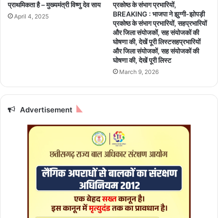
ई
प्राथमिकता है – मुख्यमंत्री विष्णु देव साय
प्रकोष्ठ के संभाग प्रभारियों,
ग
टु
BREAKING : भाजपा ने झुग्गी-झोपड़ी
April 4, 2025
घा
क
प्रकोष्ठ के संभाग प्रभारियों, सहप्रभारियों
य
ड़ों
और जिला संयोजकों, सह संयोजकों की
ल
घोषणा की, देखें पूरी लिस्टसहप्रभारियों
में
और जिला संयोजकों, सह संयोजकों की
का
घोषणा की, देखें पूरी लिस्ट
ट
March 9, 2026
क
र
बो
री
Advertisement
में
भ
र
क
र
फें
का