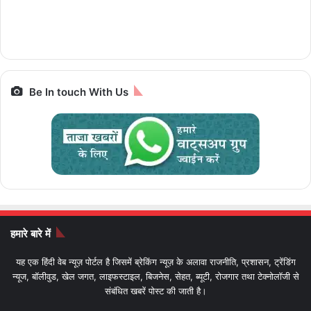
रैम और 5G सपोर्ट के साथ
ज्योतिर्लिंग यात्रा, जानें पूरा
किलोमीटर e-Luna
स्मार्टफोन पर बेस्ट डील्स,
पैकेज और किराया IRCTC
Prime,सस्ती इलेक्ट्रिक
आज आखिरी मौका
Bharat Gaurav
बाइक
Be In touch With Us
हमारे बारे में
यह एक हिंदी वेब न्यूज़ पोर्टल है जिसमें ब्रेकिंग न्यूज़ के अलावा राजनीति, प्रशासन, ट्रेंडिंग
न्यूज, बॉलीवुड, खेल जगत, लाइफस्टाइल, बिजनेस, सेहत, ब्यूटी, रोजगार तथा टेक्नोलॉजी से
संबंधित खबरें पोस्ट की जाती है।