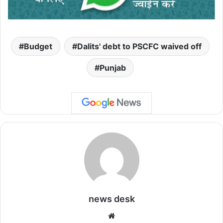
Budget
Dalits' debt to PSCFC waived off
Punjab
news desk
We