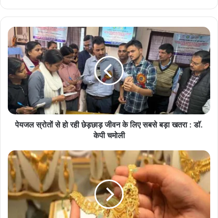
bsi
te
पे
य
ज
ल
स्रो
तों
से
हो
र
ही
पेयजल स्रोतों से हो रही छेड़छाड़ जीवन के लिए सबसे बड़ा खतरा : डाॅ.
छे
केपी चमोली
ड़
छा
G
ड़
o
जी
l
व
d
न
P
के
r
लि
i