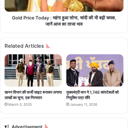
ए
c
स
e
ब
T
Gold Price Today : महंगा हुआ सोना, चांदी की भी बढ़ी चमक,
से
o
जानें आज का ताजा भाव
ब
d
ड़ा
a
ख
y
Related Articles
त
:
रा
म
:
हं
डाॅ
गा
.
हु
के
आ
पी
सो
च
ना
खनन विभाग की फर्जी साइट बनाकर लगाया
मुख्यमंत्री मान ने 1,746 कांस्टेबलों को
मो
,
लाखों का चूना, एक गिरफ्तार
नियुक्ति पत्र सौंपे
ली
चां
March 3, 2025
January 11, 2026
दी
की
भी
ब
Advertisement