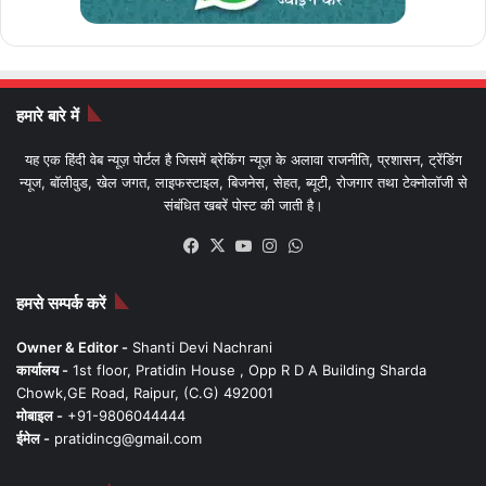
हमारे बारे में
यह एक हिंदी वेब न्यूज़ पोर्टल है जिसमें ब्रेकिंग न्यूज़ के अलावा राजनीति, प्रशासन, ट्रेंडिंग
न्यूज, बॉलीवुड, खेल जगत, लाइफस्टाइल, बिजनेस, सेहत, ब्यूटी, रोजगार तथा टेक्नोलॉजी से
संबंधित खबरें पोस्ट की जाती है।
Facebook
X
YouTube
Instagram
WhatsApp
हमसे सम्पर्क करें
Owner & Editor -
Shanti Devi Nachrani
कार्यालय -
1st floor, Pratidin House , Opp R D A Building Sharda
Chowk,GE Road, Raipur, (C.G) 492001
मोबाइल -
+91-9806044444
ईमेल -
pratidincg@gmail.com