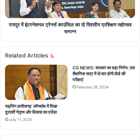
व्य
ट
व
र
स्था
ने
,
श
रायपुर में इंटरनेशनल ट्रेनर्स काउंसिल का दो दिवसीय प्रशिक्षण महोत्सव
स
न
सम्पन्न
ड़
ल
क
ट्रे
सु
न
Related Articles
धा
र्स
र
का
CG NEWS: सरकार का बड़ा निर्णय: एक
औ
उं
शैक्षणिक सत्र में दो बार होगी बोर्ड की
र
सि
परीक्षाएं
से
ल
February 26, 2024
वा
का
प
दो
ख
दि
राइजिंग छत्तीसगढ़’ कॉन्क्लेव में दिखा
वा
व
दूरदर्शी नेतृत्व और विकास का एजेंडा
ड़े
सी
July 11, 2025
प
य
र
प्र
स
शि