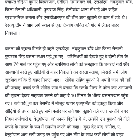
पंचायत सीईओ कुमार बिश्वरंजन, एडीएम उमाशंकर बंदे, एसडीएम नंदकुमार चौबे,
जिला सेनानी अधिकारी पुष्पराज सिंह, तेलीबांधा थाना टीआई और सहित
प्रशासनिक अमला और एसडीआरएफ की टीम आग बुझााने के काम में डटे थे।
रेस्क्यू टीम ने आग लगे स्थल से एक दिव्यांग व्यक्ति को गोद में लेकर बाहर
निकाला।
घटना की सूचना मिलते ही पहले एसडीएम नंदकुमार चौबे और जिला सेनानी
पुष्पराज सिंह घटना स्थल पहंुच गए। परिस्थियों को देखते हुए वे दोनो टीम के
साथ 7वे माले पर पहुंच गए और उपस्थित लोंगो को समझाया कि घबराएं नही और
सावधानी बरते हुए सीढ़ियों से बाहर निकलने का रास्ता बताया, जिससे सभी लोग
सुरक्षित तरीके से बाहर निकल आए। सोमेश सहित युवाओं ने अपनी जान की नही
की परवाह, बचाई जानें सोमेश साव ने बताया कि उनके मित्र ने फोन कर आगजनी
की सूचना देकर सहायता करने को कहा वे 10 मिनट के भीतर घटनास्थल पहुंच
गए। वहां पहंुच कर बेसमेंट में मौजूद फायर एक्यूपमेंट को इकठ्ठा किया और
सीढ़ियों से उपर चढते हुए सभी फ्लोर पर लगे आग बुझाते चले गए। उन्होंने नगर
निगम कर्मचारी ए. वेनूगोपाल, जो फायर ब्रिगेड में थे, उन्होंने उन युवाओं को गीले
कपड़े के मास्क के रूप में उपयोग करने को कहा। कुछ देर बाद सोमेश, ए.
वेनूगोपाल आग लगी जगह पर पहुंच गए और टीम के साथ फसें लोगों को बाहर