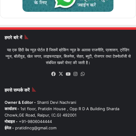
हमारे बारे में
यह एक हिंदी वेब न्यूज़ पोर्टल है जिसमें ब्रेकिंग न्यूज़ के अलावा राजनीति, प्रशासन, ट्रेंडिंग
न्यूज, बॉलीवुड, खेल जगत, लाइफस्टाइल, बिजनेस, सेहत, ब्यूटी, रोजगार तथा टेक्नोलॉजी से
संबंधित खबरें पोस्ट की जाती है।
Facebook
X
YouTube
Instagram
WhatsApp
हमसे सम्पर्क करें
Owner & Editor -
Shanti Devi Nachrani
कार्यालय -
1st floor, Pratidin House , Opp R D A Building Sharda
Chowk,GE Road, Raipur, (C.G) 492001
मोबाइल -
+91-9806044444
ईमेल -
pratidincg@gmail.com