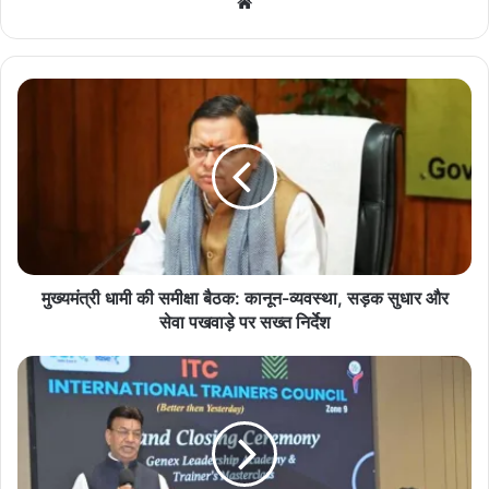
We
bsi
te
मु
ख्य
मं
त्री
धा
मी
की
स
मी
क्षा
मुख्यमंत्री धामी की समीक्षा बैठक: कानून-व्यवस्था, सड़क सुधार और
बै
सेवा पखवाड़े पर सख्त निर्देश
ठ
क
रा
:
य
का
पु
नू
र
न
में
-
इं