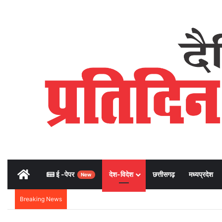
Home
ई -पेपर
देश-विदेश
छत्तीसगढ़
मध्यप्रदेश
New
Breaking News