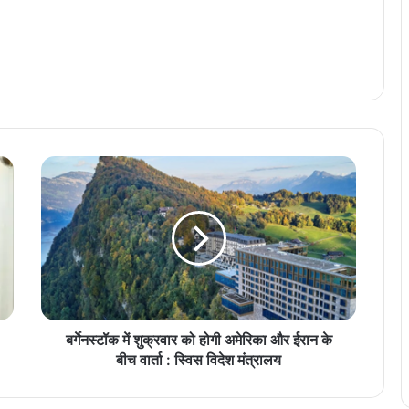
ब
र्गे
न
स्टॉ
क
में
शु
क्र
वा
र
बर्गेनस्टॉक में शुक्रवार को होगी अमेरिका और ईरान के
को
बीच वार्ता : स्विस विदेश मंत्रालय
हो
गी