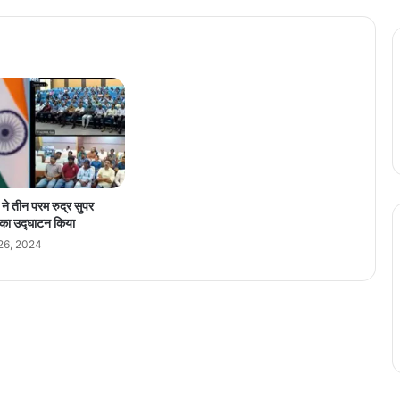
अ
मे
रि
का
औ
र
ई
रा
न
के
बी
ी ने तीन परम रुद्र सुपर
च
म का उद्घाटन किया
वा
26, 2024
र्ता
:
स्वि
स
वि
दे
श
मं
त्रा