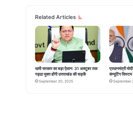
को
श
ह
Related Articles
र
की
पे
य
ज
ल
आ
पू
धामी सरकार का बड़ा ऐलान: 31 अक्टूबर तक
प्रधानमंत्री मोद
र्ति
गड्ढा मुक्त होंगी उत्तराखंड की सड़कें
कंप्यूटिंग सिस्ट
के
September 30, 2025
September 
लि
ए
उ
प
यो
गी
ब
ना
ने