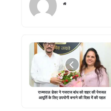
We
bsi
te
रा
ज्य
पा
ल
डे
का
ने
ग
ज
रा
राज्यपाल डेका ने गजराज बांध को शहर की पेयजल
ज
आपूर्ति के लिए उपयोगी बनाने की दिशा में की पहल
बां
ध