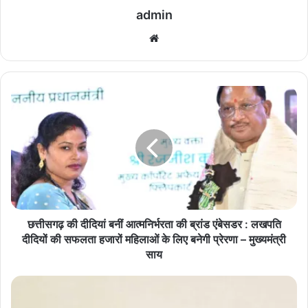
admin
We
bsi
te
छ
त्ती
स
ग
ढ़
की
दी
दि
यां
ब
छत्तीसगढ़ की दीदियां बनीं आत्मनिर्भरता की ब्रांड एंबेसडर : लखपति
नीं
दीदियों की सफलता हजारों महिलाओं के लिए बनेगी प्रेरणा – मुख्यमंत्री
आ
साय
त्म
नि
कि
र्भ
सा