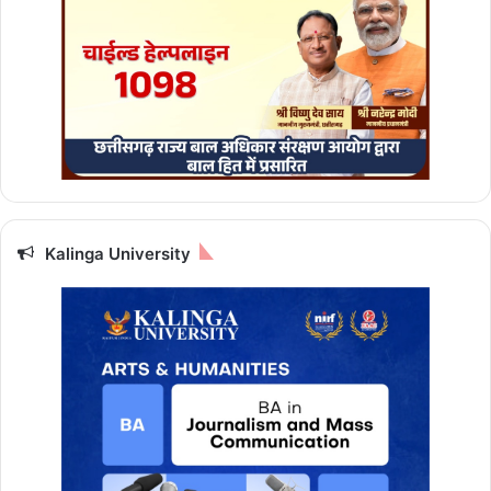
त्री
सा
य
Kalinga University