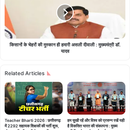
र
नों
ता
के
की
चे
ब्रां
ह
ड
रों
एं
की
बे
मु
स
स्का
किसानों के चेहरों की मुस्कान ही हमारी असली दीवाली : मुख्यमंत्री डॉ.
ड
न
यादव
र
ही
:
ह
ल
मा
Related Articles
ख
री
प
अ
ति
स
दी
ली
दि
दी
यों
वा
की
ली
स
:
Teacher Bharti 2026 : छत्तीसगढ़
हम सुखी रहें और विश्व को प्रसन्न रखें यही
फ
मु
में 2292 सहायक शिक्षकों की भर्ती शुरू,
है विकसित भारत की संकल्पना : मुख्य
ल
ख्य