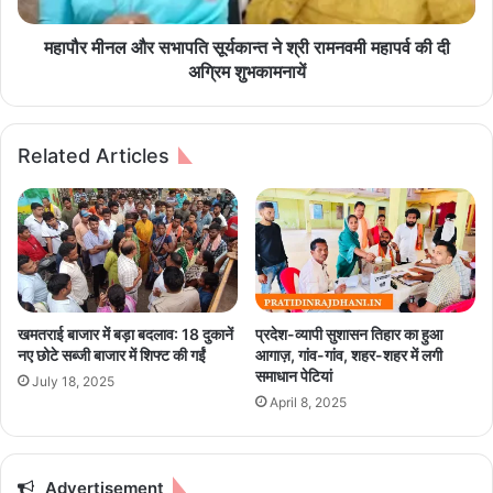
र
र
ग
स
महापौर मीनल और सभापति सूर्यकान्त ने श्री रामनवमी महापर्व की दी
ढ़
भा
अग्रिम शुभकामनायें
म
प
हो
ति
त्स
सू
Related Articles
व
र्य
में
का
अ
न्त
नु
ने
ज
श्री
श
रा
र्मा
म
के
न
खमतराई बाजार में बड़ा बदलाव: 18 दुकानें
प्रदेश-व्यापी सुशासन तिहार का हुआ
गी
व
नए छोटे सब्जी बाजार में शिफ्ट की गईं
आगाज़, गांव-गांव, शहर-शहर में लगी
तों
मी
समाधान पेटियां
July 18, 2025
ने
म
April 8, 2025
जी
हा
ता
प
ज
र्व
न
की
Advertisement