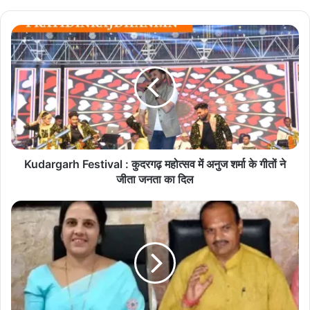
te
K
u
d
a
r
g
a
r
h
F
Kudargarh Festival : कुदरगढ़ महोत्सव में अनुज शर्मा के गीतों ने
e
जीता जनता का दिल
s
t
म
i
हा
v
पौ
a
र
l
मी
:
न
कु
ल
द
औ