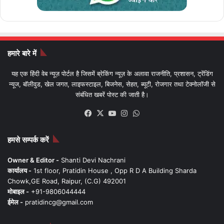
हमारे बारे में
यह एक हिंदी वेब न्यूज़ पोर्टल है जिसमें ब्रेकिंग न्यूज़ के अलावा राजनीति, प्रशासन, ट्रेंडिंग
न्यूज, बॉलीवुड, खेल जगत, लाइफस्टाइल, बिजनेस, सेहत, ब्यूटी, रोजगार तथा टेक्नोलॉजी से
संबंधित खबरें पोस्ट की जाती है।
Facebook
X
YouTube
Instagram
WhatsApp
हमसे सम्पर्क करें
Owner & Editor -
Shanti Devi Nachrani
कार्यालय -
1st floor, Pratidin House , Opp R D A Building Sharda
Chowk,GE Road, Raipur, (C.G) 492001
मोबाइल -
+91-9806044444
ईमेल -
pratidincg@gmail.com