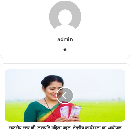
admin
We
bsi
te
रा
ष्ट्री
य
स्त
र
की
'
ल
ख
प
राष्ट्रीय स्तर की 'लखपति महिला पहल' क्षेत्रीय कार्यशाला का आयोजन