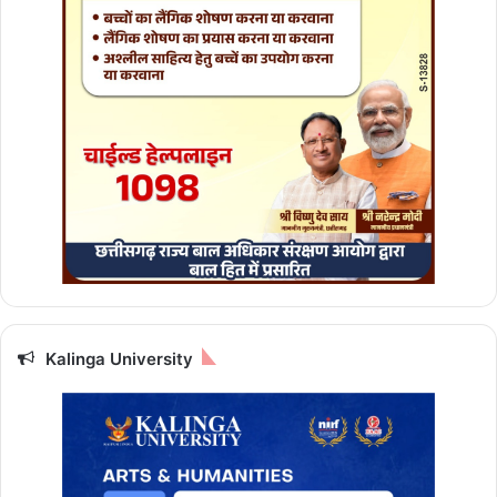
प
र
र
खे
टे
ब
ल
,
ए
क
ठे
ला
ह
टा
ने
Kalinga University
का
र्य
वा
ही