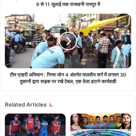
ति
9 से 11 जुलाई तक राजधानी रायपुर में
म
हि
टी
ला
म
प
प्र
ह
ह
ल
री
'
अ
क्षे
भि
त्री
या
य
न
का
:
टीम प्रहरी अभियान : निगम जोन 4 अंतर्गत मालवीय मार्ग में लगभग 30
र्य
नि
दुकानों द्वारा सड़क पर रखे टेबल, एक ठेला हटाने कार्यवाही
शा
ग
ला
म
का
जो
Related Articles
आ
न
यो
4
ज
अं
न
त
9
र्ग