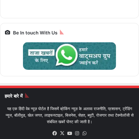
पैकेज और किराया IRCTC
Prime,सस्ती इलेक्ट्रिक
आज आखिरी मौका
Bharat Gaurav
बाइक
Be In touch With Us
हमारे बारे में
यह एक हिंदी वेब न्यूज़ पोर्टल है जिसमें ब्रेकिंग न्यूज़ के अलावा राजनीति, प्रशासन, ट्रेंडिंग
न्यूज, बॉलीवुड, खेल जगत, लाइफस्टाइल, बिजनेस, सेहत, ब्यूटी, रोजगार तथा टेक्नोलॉजी से
संबंधित खबरें पोस्ट की जाती है।
Facebook
X
YouTube
Instagram
WhatsApp