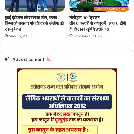
से
त
1
मा
1
ल
मुंबई इंडियंस की रोमांचक जीत, पंजाब
लीजेंड्स 90 क्रिकेट
जु
वी
किंग्स की लगातार पांचवीं हार से प्लेऑफ की
लीग 6 फरवरी से रायपुर में , आज 6 टीमों
ला
य
राह मुश्किल
के खिलाड़ी पहुंचेंगे छत्तीसगढ़
ई
मा
May 15, 2026
February 5, 2025
त
र्ग
क
में
रा
ल
ज
ग
Advertisement
धा
भ
नी
ग
रा
3
य
0
पु
दु
र
का
में
नों
द्वा
रा
स
ड़
क