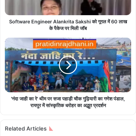
r
e
E
n
Software Engineer Alankrita Sakshi को गूगल में 60 लाख
g
के पैकेज पर मिली जॉब
i
n
'
e
नं
e
दा
r
जा
A
ही
l
का
a
रे
n
'
k
थी
r
म
'नंदा जाही का रे' थीम पर सजा पहाड़ी चौक गुढ़ियारी का गणेश पंडाल,
i
प
रायपुर में सांस्कृतिक धरोहर का अद्भुत प्रदर्शन
t
र
a
स
S
जा
Related Articles
a
प
k