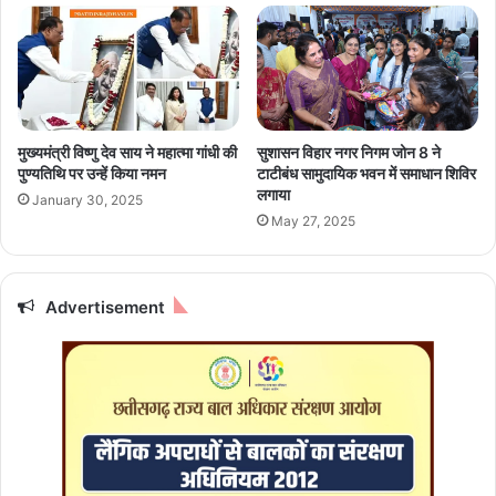
हा
s
ड़ी
h
चौ
i
क
को
गु
गू
ढ़ि
ग
या
मुख्यमंत्री विष्णु देव साय ने महात्मा गांधी की
सुशासन विहार नगर निगम जोन 8 ने
ल
री
पुण्यतिथि पर उन्हें किया नमन
टाटीबंध सामुदायिक भवन में समाधान शिविर
में
का
लगाया
January 30, 2025
6
ग
May 27, 2025
0
णे
ला
श
ख
पं
के
डा
Advertisement
पै
ल
के
,
ज
रा
प
य
र
पु
मि
र
ली
में
जॉ
सां