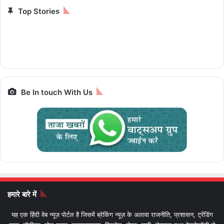
Top Stories
12 हजार से भी कम, 8GB
25,000 में ट्रेन से 7
चलेगी 10 पैसे प्रति
iPhone से Pixel तक
रैम और 5G सपोर्ट के साथ
ज्योतिर्लिंग यात्रा, जानें पूरा
किलोमीटर e-Luna
स्मार्टफोन पर बेस्ट डील्स,
पैकेज और किराया IRCTC
Prime,सस्ती इलेक्ट्रिक
आज आखिरी मौका
Bharat Gaurav
बाइक
Be In touch With Us
हमारे बारे में
यह एक हिंदी वेब न्यूज़ पोर्टल है जिसमें ब्रेकिंग न्यूज़ के अलावा राजनीति, प्रशासन, ट्रेंडिंग