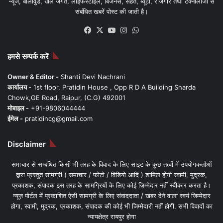
न्यूज, बॉलीवुड, खेल जगत, लाइफस्टाइल, बिजनेस, सेहत, ब्यूटी, रोजगार तथा टेक्नोलॉजी से
संबंधित खबरें पोस्ट की जाती है।
Facebook
X
YouTube
Instagram
WhatsApp
हमसे सम्पर्क करें
Owner & Editor -
Shanti Devi Nachrani
कार्यालय -
1st floor, Pratidin House , Opp R D A Building Sharda
Chowk,GE Road, Raipur, (C.G) 492001
मोबाइल -
+91-9806044444
ईमेल -
pratidincg@gmail.com
Disclaimer
समाचार से सम्बंधित किसी भी तरह के विवाद के लिए साइट के कुछ तत्वों में उपयोगकर्ताओं
द्वारा प्रस्तुत सामग्री ( समाचार / फोटो / विडियो आदि ) शामिल होगी स्वामी, मुद्रक,
प्रकाशक, संपादक इस तरह के सामग्रियों के लिए कोई ज़िम्मेदार नहीं स्वीकार करता है।
न्यूज़ पोर्टल में प्रकाशित ऐसी सामग्री के लिए संवाददाता / खबर देने वाला स्वयं जिम्मेदार
होगा, स्वामी, मुद्रक, प्रकाशक, संपादक की कोई भी जिम्मेदारी नहीं होगी. सभी विवादों का
न्यायक्षेत्र रायपुर होगा