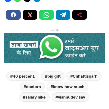
Join Us
46 percent.
big gift
Chhattisgarh
doctors
know how much
salary hike
vishnudev say