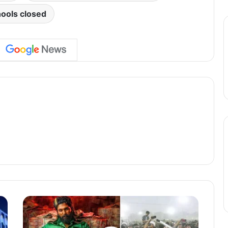
ools closed
'
पु
ष्पा