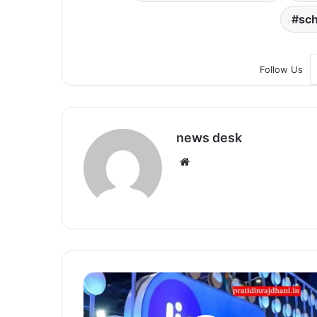
sch
Follow Us
news desk
We
bsi
te
जि
यो
के