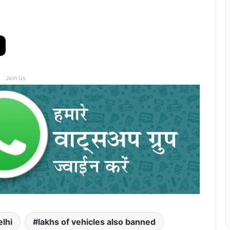
Join Us
lhi
lakhs of vehicles also banned