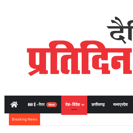
Home
ई -पेपर
देश-विदेश
छत्तीसगढ़
मध्यप्रदेश
New
Breaking News