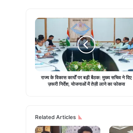
रा
ज्य
के
वि
का
स
का
र्यों
प
र
राज्य के विकास कार्यों पर बड़ी बैठक: मुख्य सचिव ने दिए
ब
ज़रूरी निर्देश, योजनाओं में तेज़ी लाने का फोकस
ड़ी
बै
ठ
क
:
Related Articles
मु
ख्य
स