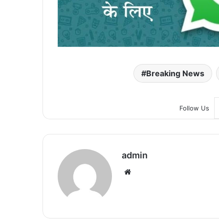
Breaking News
Follow Us
admin
We
bsi
te