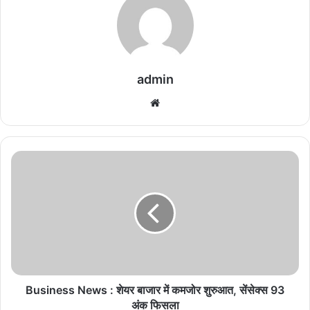
admin
We
bsi
te
B
u
s
i
n
e
s
s
N
e
Business News : शेयर बाजार में कमजोर शुरुआत, सेंसेक्स 93
w
अंक फिसला