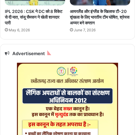
9
प
3
र
IPL 2026 : CSK ने DC को 8 विकेट
आयरलैंड और इंग्लैंड के खिलाफ टी-20
अं
उ
से दी मात, संजू सैमसन ने खेली शानदार
शृंखला के लिए भारतीय टीम घोषित, श्रेयस
क
त
पारी
अय्यर बने कप्तान
फि
र
May 6, 2026
June 7, 2026
स
ने
ला
के
बा
द
Advertisement
ए
क
सा
इ
ड
प
र
प
ल
टे
ओ
डी
सि