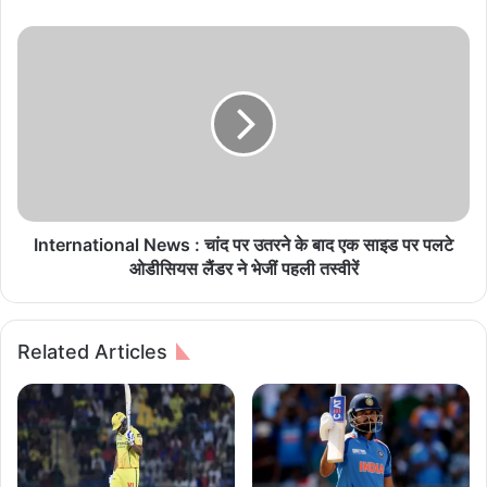
s
:
I
शे
n
य
t
र
e
बा
r
जा
n
र
a
में
t
क
i
म
o
International News : चांद पर उतरने के बाद एक साइड पर पलटे
जो
n
ओडीसियस लैंडर ने भेजीं पहली तस्वीरें
र
a
शु
l
रु
N
Related Articles
आ
e
त
w
,
s
सें
:
से
चां
क्स
द