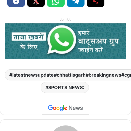
Join Us
latestnewsupdate#chhattisgarh#breakingnews#cg
SPORTS NEWS: