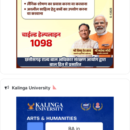
य
स
लैं
ड
र
ने
भे
जीं
प
ह
ली
त
स्वी
रें
Kalinga University