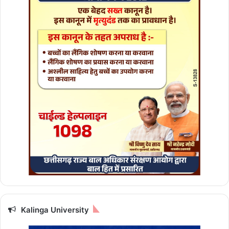
सिं
ह
स
हि
त
कि
या
नि
री
क्ष
ण
Kalinga University