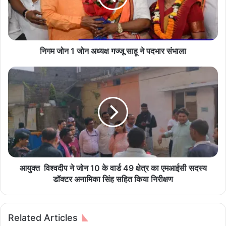
1
जो
न
अ
ध्य
निगम जोन 1 जोन अध्यक्ष गज्जू साहू ने पदभार संभाला
क्ष
ग
आ
ज्जू
यु
सा
क्त
हू
ने
वि
प
श्व
द
दी
भा
प
र
ने
सं
जो
आयुक्त विश्वदीप ने जोन 10 के वार्ड 49 क्षेत्र का एमआईसी सदस्य
भा
न
डॉक्टर अनामिका सिंह सहित किया निरीक्षण
ला
1
0
के
Related Articles
वा