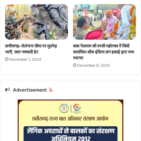
र्ड
4
9
क्षे
त्र
का
ए
छत्तीसगढ़–तेलंगाना सीमा पर मुठभेड़
बाबा गेलाराम की वरसी महोत्सव में सिंधी
म
जारी, सात नक्सली ढेर
काउंसिल ऑफ इंडिया छग इकाई द्वारा भव्य
आ
स्वागत
December 1, 2024
ई
December 6, 2024
सी
स
द
स्य
Advertisement
डॉ
क्ट
र
अ
ना
मि
का