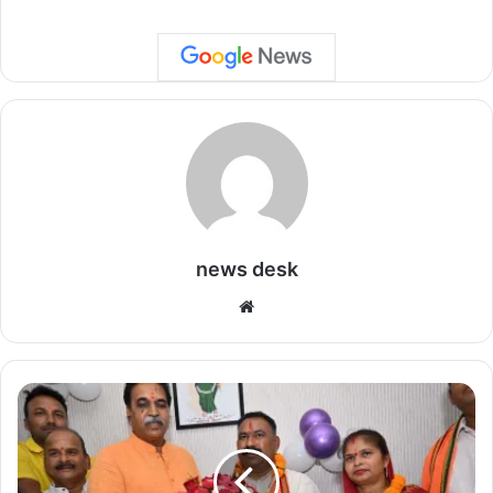
news desk
We
bsi
te
नि
ग
म
जो
न