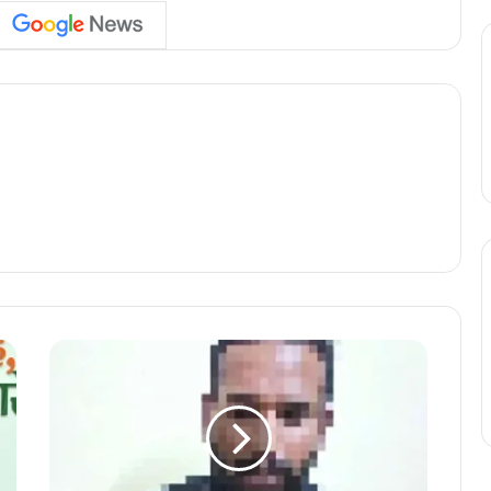
मौ
त
का
मा
त
म