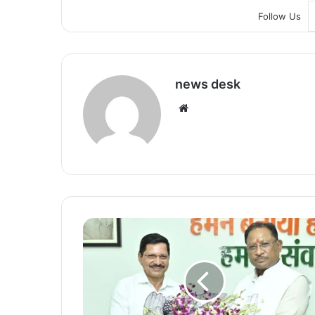
Follow Us
news desk
We
bsi
te
मु
ख्य
मं
त्री
सा
य
से