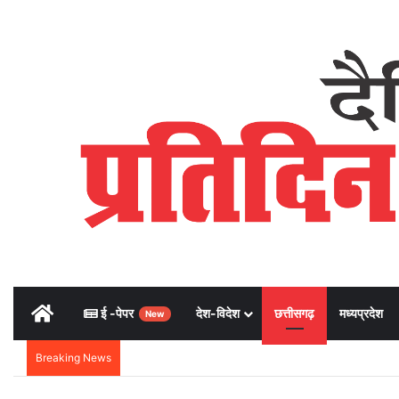
Home
ई -पेपर
देश-विदेश
छत्तीसगढ़
मध्यप्रदेश
New
Breaking News