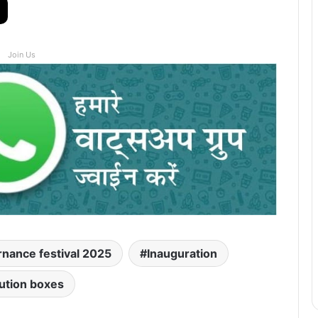
Join Us
nance festival 2025
Inauguration
ution boxes