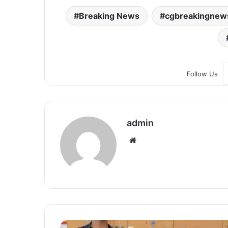
Breaking News
cgbreakingnew
Follow Us
admin
We
bsi
te
अ