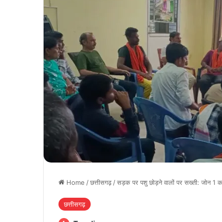
Home
/
छत्तीसगढ़
/
सड़क पर पशु छोड़ने वालों पर सख्ती: जोन 1 कम
छत्तीसगढ़