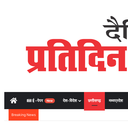
Home
ई -पेपर
देश-विदेश
छत्तीसगढ़
मध्यप्रदेश
New
Breaking News