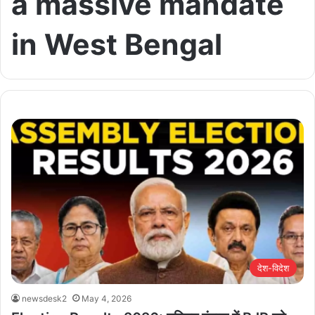
a massive mandate
in West Bengal
देश-विदेश
newsdesk2
May 4, 2026