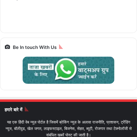
12 हजार से भी कम, 8GB
25,000 में ट्रेन से 7
चलेगी 10 पैसे प्रति
iPhone से Pixel तक
रैम और 5G सपोर्ट के साथ
ज्योतिर्लिंग यात्रा, जानें पूरा
किलोमीटर e-Luna
स्मार्टफोन पर बेस्ट डील्स,
पैकेज और किराया IRCTC
Prime,सस्ती इलेक्ट्रिक
आज आखिरी मौका
Bharat Gaurav
बाइक
Be In touch With Us
हमारे बारे में
यह एक हिंदी वेब न्यूज़ पोर्टल है जिसमें ब्रेकिंग न्यूज़ के अलावा राजनीति, प्रशासन, ट्रेंडिंग
न्यूज, बॉलीवुड, खेल जगत, लाइफस्टाइल, बिजनेस, सेहत, ब्यूटी, रोजगार तथा टेक्नोलॉजी से
संबंधित खबरें पोस्ट की जाती है।