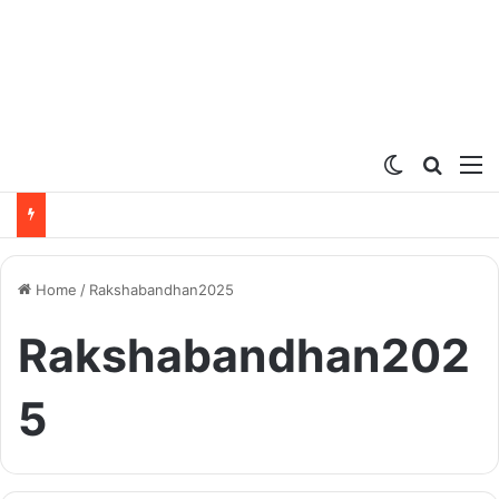
Switch ski
Search
M
Home
/
Rakshabandhan2025
Rakshabandhan202
5