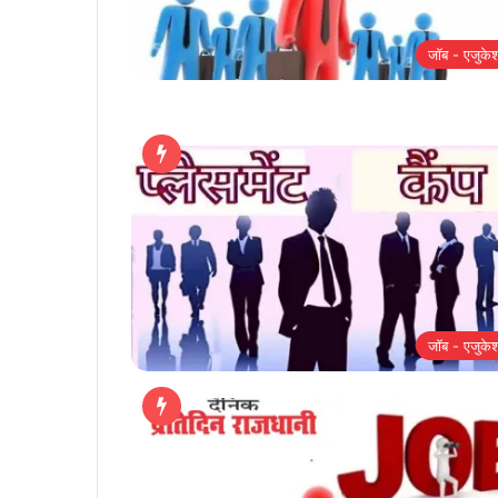
जॉब - एजुके
जॉब - एजुके