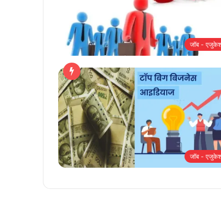
जॉब - एजुके
जॉब - एजुके