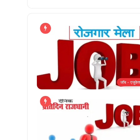
जॉब - एजुके