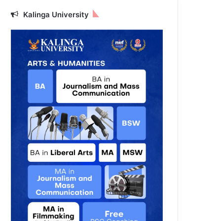
Kalinga University
802
‍िले