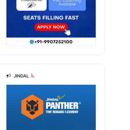
र
JINDAL