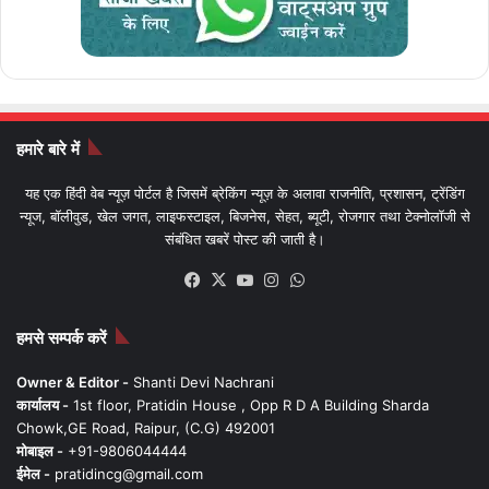
हमारे बारे में
यह एक हिंदी वेब न्यूज़ पोर्टल है जिसमें ब्रेकिंग न्यूज़ के अलावा राजनीति, प्रशासन, ट्रेंडिंग
न्यूज, बॉलीवुड, खेल जगत, लाइफस्टाइल, बिजनेस, सेहत, ब्यूटी, रोजगार तथा टेक्नोलॉजी से
संबंधित खबरें पोस्ट की जाती है।
Facebook
X
YouTube
Instagram
WhatsApp
हमसे सम्पर्क करें
Owner & Editor -
Shanti Devi Nachrani
कार्यालय -
1st floor, Pratidin House , Opp R D A Building Sharda
Chowk,GE Road, Raipur, (C.G) 492001
मोबाइल -
+91-9806044444
ईमेल -
pratidincg@gmail.com