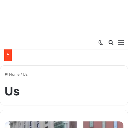
Switch ski
Search
M
Home
/
Us
Us